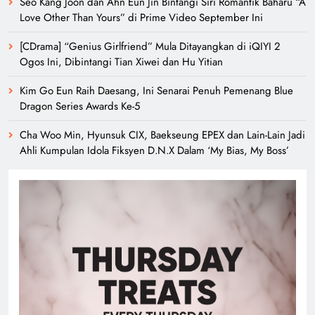
Seo Kang Joon dan Ahn Eun Jin Bintangi Siri Romantik Baharu “A
Love Other Than Yours” di Prime Video September Ini
[CDrama] “Genius Girlfriend” Mula Ditayangkan di iQIYI 2
Ogos Ini, Dibintangi Tian Xiwei dan Hu Yitian
Kim Go Eun Raih Daesang, Ini Senarai Penuh Pemenang Blue
Dragon Series Awards Ke-5
Cha Woo Min, Hyunsuk CIX, Baekseung EPEX dan Lain-Lain Jadi
Ahli Kumpulan Idola Fiksyen D.N.X Dalam ‘My Bias, My Boss’