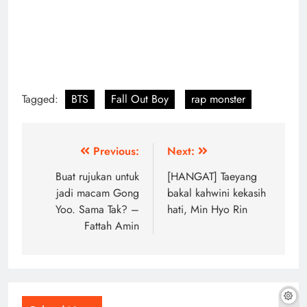
Tagged:
BTS
Fall Out Boy
rap monster
Post
Previous:
Next:
navigation
Buat rujukan untuk
[HANGAT] Taeyang
jadi macam Gong
bakal kahwini kekasih
Yoo. Sama Tak? –
hati, Min Hyo Rin
Fattah Amin