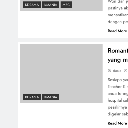
Won dan ju
KDRAMA
KMANIA
MBC
pastinya a
menantikan
dengan pe
Read More
Romant
yang m
daus
Sesiapa y
Teacher K
anda terin
KDRAMA
KMANIA
hospital 
pesakitnya
digelar se
Read More