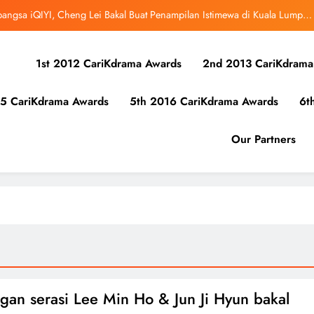
bangsa iQIYI, Cheng Lei Bakal Buat Penampilan Istimewa di Kuala Lumpur
September Ini
ibunuh atau Membunuh’: Filem ‘Tiket Sehala’ Satukan Empat Negara Asia
1st 2012 CariKdrama Awards
2nd 2013 CariKdrama
uk Mula Menonton “My Bias, My Boss”, Kini Distrim di HBO Max Malaysia
5 CariKdrama Awards
5th 2016 CariKdrama Awards
6t
r Kolaborasi Eksklusif Bersama DK, SEUNGKWAN dan DINO SEVENTEEN
bangsa iQIYI, Cheng Lei Bakal Buat Penampilan Istimewa di Kuala Lumpur
Our Partners
September Ini
ibunuh atau Membunuh’: Filem ‘Tiket Sehala’ Satukan Empat Negara Asia
uk Mula Menonton “My Bias, My Boss”, Kini Distrim di HBO Max Malaysia
gan serasi Lee Min Ho & Jun Ji Hyun bakal