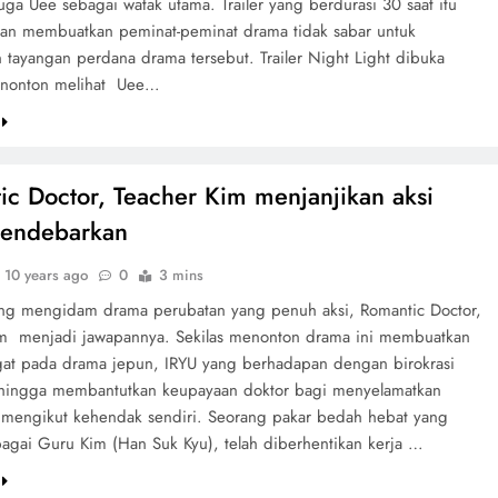
ga Uee sebagai watak utama. Trailer yang berdurasi 30 saat itu
kan membuatkan peminat-peminat drama tidak sabar untuk
 tayangan perdana drama tersebut. Trailer Night Light dibuka
nonton melihat Uee…
ic Doctor, Teacher Kim menjanjikan aksi
endebarkan
10 years ago
0
3 mins
ang mengidam drama perubatan yang penuh aksi, Romantic Doctor,
im menjadi jawapannya. Sekilas menonton drama ini membuatkan
gat pada drama jepun, IRYU yang berhadapan dengan birokrasi
sehingga membantutkan keupayaan doktor bagi menyelamatkan
 mengikut kehendak sendiri. Seorang pakar bedah hebat yang
bagai Guru Kim (Han Suk Kyu), telah diberhentikan kerja …