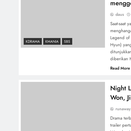
mengge
daus
Saat-saat 
menghanga
Legend of 
KDRAMA
KMANIA
SBS
Hyun) yang
ditunjukka
diberikan
Read More
Night 
Won, J
runaway
Drama terb
trailer pe