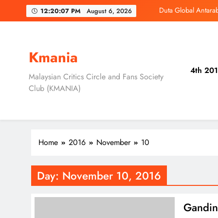
Skip
Duta Global Antara
12:20:07 PM
August 6, 2026
to
content
‘D
3 Sebab Unt
Kmania
4th 201
Skechers Lanca
Malaysian Critics Circle and Fans Society
Club (KMANIA)
Duta Global Antara
‘D
3 Sebab Unt
Home
2016
November
10
Day:
November 10, 2016
Gandin