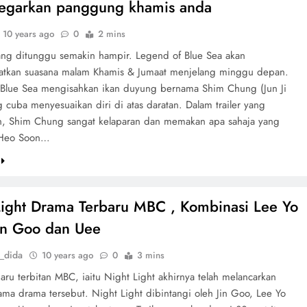
garkan panggung khamis anda
10 years ago
0
2 mins
yang ditunggu semakin hampir. Legend of Blue Sea akan
tkan suasana malam Khamis & Jumaat menjelang minggu depan.
Blue Sea mengisahkan ikan duyung bernama Shim Chung (Jun Ji
 cuba menyesuaikan diri di atas daratan. Dalam trailer yang
n, Shim Chung sangat kelaparan dan memakan apa sahaja yang
 Heo Soon…
Light Drama Terbaru MBC , Kombinasi Lee Yo
in Goo dan Uee
_dida
10 years ago
0
3 mins
aru terbitan MBC, iaitu Night Light akhirnya telah melancarkan
rtama drama tersebut. Night Light dibintangi oleh Jin Goo, Lee Yo