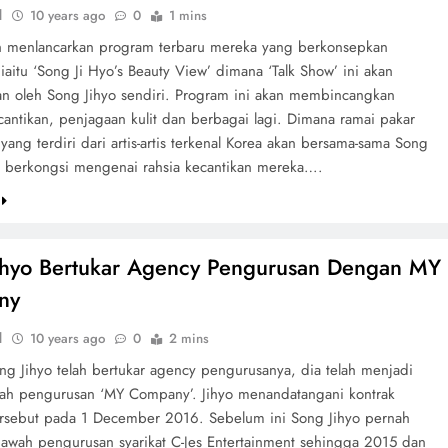
d
10 years ago
0
1 mins
h menlancarkan program terbaru mereka yang berkonsepkan
iaitu ‘Song Ji Hyo’s Beauty View’ dimana ‘Talk Show’ ini akan
an oleh Song Jihyo sendiri. Program ini akan membincangkan
cantikan, penjagaan kulit dan berbagai lagi. Dimana ramai pakar
yang terdiri dari artis-artis terkenal Korea akan bersama-sama Song
k berkongsi mengenai rahsia kecantikan mereka….
ihyo Bertukar Agency Pengurusan Dengan MY
ny
d
10 years ago
0
2 mins
ng Jihyo telah bertukar agency pengurusanya, dia telah menjadi
wah pengurusan ‘MY Company’. Jihyo menandatangani kontrak
tersebut pada 1 December 2016. Sebelum ini Song Jihyo pernah
awah pengurusan syarikat C-Jes Entertainment sehingga 2015 dan