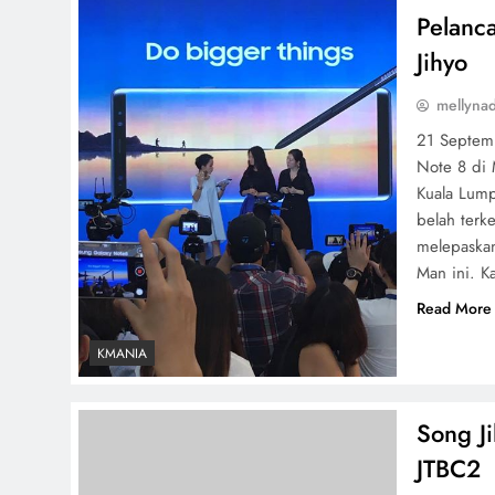
Pelanc
Jihyo
mellyna
21 Septemb
Note 8 di 
Kuala Lump
belah terk
melepaskan
Man ini. K
Read More
KMANIA
Song J
JTBC2