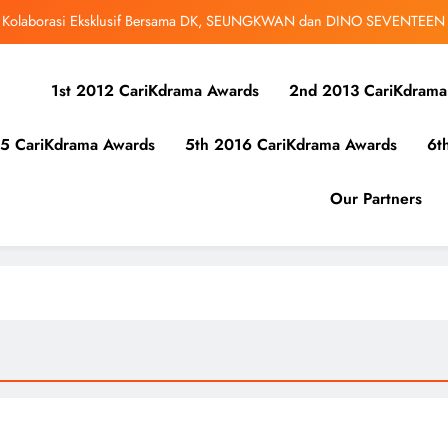
r Kolaborasi Eksklusif Bersama DK, SEUNGKWAN dan DINO SEVENTEEN
bangsa iQIYI, Cheng Lei Bakal Buat Penampilan Istimewa di Kuala Lumpur
September Ini
1st 2012 CariKdrama Awards
2nd 2013 CariKdrama
ibunuh atau Membunuh’: Filem ‘Tiket Sehala’ Satukan Empat Negara Asia
5 CariKdrama Awards
5th 2016 CariKdrama Awards
6t
 Ha Young Terjerat Dalam Cinta, Pembohongan dan Buruan Ketua Sindiket
Jenayah di “Our Sticky Love”
r Kolaborasi Eksklusif Bersama DK, SEUNGKWAN dan DINO SEVENTEEN
Our Partners
bangsa iQIYI, Cheng Lei Bakal Buat Penampilan Istimewa di Kuala Lumpur
September Ini
ibunuh atau Membunuh’: Filem ‘Tiket Sehala’ Satukan Empat Negara Asia