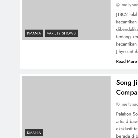
mellyna
JTBC2 tela
kecantikan 
dikendalik
KMANIA
VARIETY SHOWS
tentang ke
kecantikan 
Jihyo untu
Read More
Song J
Compa
mellyna
Pelakon So
artis diba
eksklusif 
KMANIA
berada dib