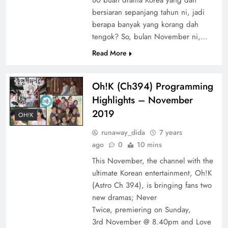
bersiaran sepanjang tahun ni, jadi
berapa banyak yang korang dah
tengok? So, bulan November ni,…
Read More
Oh!K (Ch394) Programming
Highlights – November
2019
OH!K
runaway_dida
7 years
ago
0
10 mins
This November, the channel with the
ultimate Korean entertainment, Oh!K
(Astro Ch 394), is bringing fans two
new dramas; Never
Twice, premiering on Sunday,
3rd November @ 8.40pm and Love