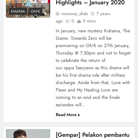
Highlights – January 2020
KMANIA
OH!K
runaway_dida
7 years
ago
0
9 mins
In January, new mystery K-drama, The
Game: Towards Zero will be
premiering on Oh!K on 27th January,
Thursday @ 7.50pm and not to forget
to celebrate the return of
our oppa Taecyeon as this drama will
be his first drama role after military
discharge. Aside from that, Love with
Flaws and My Healing Love are
coming to an end and the finale
episodes will…
Read More
[Gempar] Pelakon pembantu