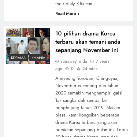
their daily K-fix can…
Read More
10 pilihan drama Korea
terbaru akan temani anda
sepanjang November ini
KDRAMA
KMANIA
runaway_dida
7 years
ago
0
24 mins
Annyeong Yorobun, Chinguyaa,
November is coming dan tahun
2020 semakin menghampiri gais!
Tak sangka dah sampai ke
penghujung tahun 2019. Macam
biasa, kami kongsikan beberapa
drama Korea terbaru yang akan
bersiaran sepanjang bulan ini. Lebih
80 buah drama Korea yang dah