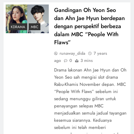
Gandingan Oh Yeon Seo
dan Ahn Jae Hyun berdepan
dengan perspektif berbeza
KDRAMA
MBC
dalam MBC “People With
Flaws”
runaway_dida
7 years
ago
0
3 mins
Drama lakonan Ahn Jae Hyun dan Oh
Yeon Seo sah mengisi slot drama
Rabu-Khamis November depan. MBC
“People With Flaws” sebelum ini
sedang menunggu giliran untuk
penayangan selepas MBC
menjadualkan semula jadual tayangan
kesemua siarannya. Keduanya
sebelum ini telah memberi