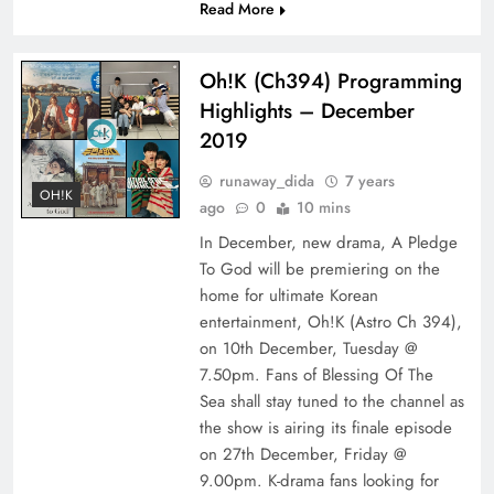
Read More
Oh!K (Ch394) Programming
Highlights – December
2019
runaway_dida
7 years
OH!K
ago
0
10 mins
In December, new drama, A Pledge
To God will be premiering on the
home for ultimate Korean
entertainment, Oh!K (Astro Ch 394),
on 10th December, Tuesday @
7.50pm. Fans of Blessing Of The
Sea shall stay tuned to the channel as
the show is airing its finale episode
on 27th December, Friday @
9.00pm. K-drama fans looking for