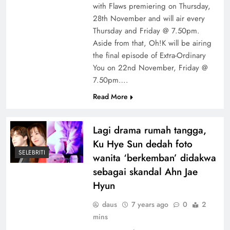
with Flaws premiering on Thursday,
28th November and will air every
Thursday and Friday @ 7.50pm.
Aside from that, Oh!K will be airing
the final episode of Extra-Ordinary
You on 22nd November, Friday @
7.50pm….
Read More
Lagi drama rumah tangga,
Ku Hye Sun dedah foto
SELEBRITI
wanita ‘berkemban’ didakwa
sebagai skandal Ahn Jae
Hyun
daus
7 years ago
0
2
mins