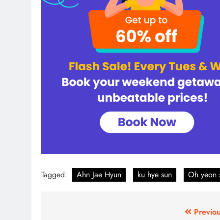
Tagged:
Ahn Jae Hyun
ku hye sun
Oh yeon 
Post
Previou