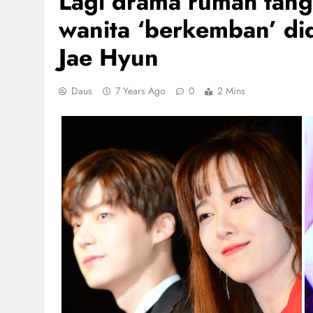
Lagi drama rumah tang
wanita ‘berkemban’ di
Jae Hyun
Daus
7 Years Ago
0
2 Mins