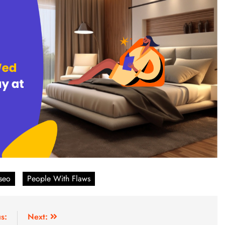
seo
People With Flaws
s:
Next: