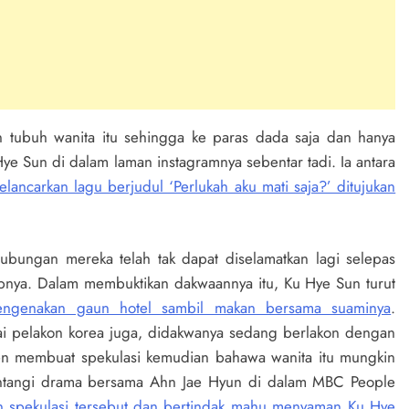
 tubuh wanita itu sehingga ke paras dada saja dan hanya
ye Sun di dalam laman instagramnya sebentar tadi. Ia antara
lancarkan lagu berjudul ‘Perlukah aku mati saja?’ ditujukan
ungan mereka telah tak dapat diselamatkan lagi selepas
pnya. Dalam membuktikan dakwaannya itu, Ku Hye Sun turut
ngenakan gaun hotel sambil makan bersama suaminya
.
gai pelakon korea juga, didakwanya sedang berlakon dengan
en membuat spekulasi kemudian bahawa wanita itu mungkin
ntangi drama bersama Ahn Jae Hyun di dalam MBC People
n spekulasi tersebut dan bertindak mahu menyaman Ku Hye