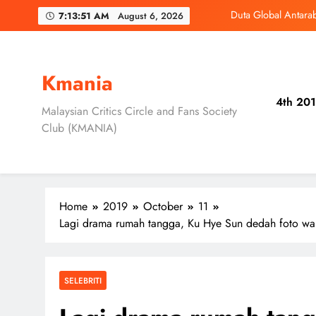
Skip
‘D
7:13:53 AM
August 6, 2026
to
content
3 Sebab Unt
Skechers Lanca
Kmania
4th 201
Duta Global Antara
Malaysian Critics Circle and Fans Society
Club (KMANIA)
‘D
3 Sebab Unt
Home
2019
October
11
Lagi drama rumah tangga, Ku Hye Sun dedah foto wa
SELEBRITI