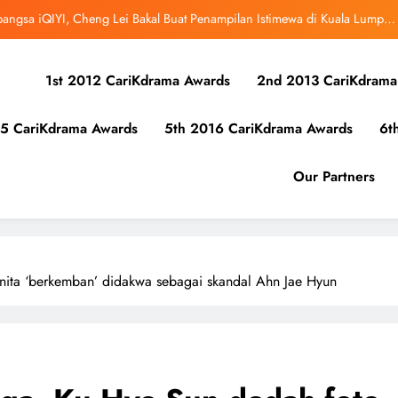
ibunuh atau Membunuh’: Filem ‘Tiket Sehala’ Satukan Empat Negara Asia
uk Mula Menonton “My Bias, My Boss”, Kini Distrim di HBO Max Malaysia
1st 2012 CariKdrama Awards
2nd 2013 CariKdrama
r Kolaborasi Eksklusif Bersama DK, SEUNGKWAN dan DINO SEVENTEEN
5 CariKdrama Awards
5th 2016 CariKdrama Awards
6t
bangsa iQIYI, Cheng Lei Bakal Buat Penampilan Istimewa di Kuala Lumpur
September Ini
ibunuh atau Membunuh’: Filem ‘Tiket Sehala’ Satukan Empat Negara Asia
Our Partners
uk Mula Menonton “My Bias, My Boss”, Kini Distrim di HBO Max Malaysia
nita ‘berkemban’ didakwa sebagai skandal Ahn Jae Hyun