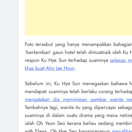
Foto tersebut yang hanya menampakkan bahagian
‘berkemban’ gaun hotel telah dimuatnaik oleh Ku H
respon Ku Hye Sun terhadap suaminya
selepas me
khas buat Ahn Jae Hyun
.
Sebelum ini, Ku Hye Sun menegaskan bahawa hub
mendapati suaminya telah berlaku curang terhada
mengatakan dia menyimpan gambar wanita me
Tambahnya lagi, wanita itu yang dipercayai seba
suaminya di dalam suatu drama yang mana netiz
ialah Oh Yeon Seo kerana beliau sedang membi
with Flaws. Oh Hye Seo bagaimanapun
menafika