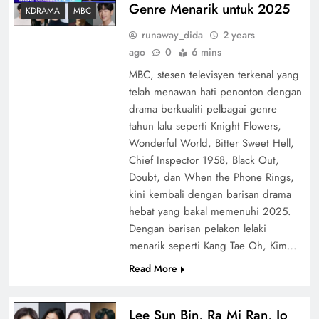
Genre Menarik untuk 2025
KDRAMA
MBC
runaway_dida
2 years
ago
0
6 mins
MBC, stesen televisyen terkenal yang
telah menawan hati penonton dengan
drama berkualiti pelbagai genre
tahun lalu seperti Knight Flowers,
Wonderful World, Bitter Sweet Hell,
Chief Inspector 1958, Black Out,
Doubt, dan When the Phone Rings,
kini kembali dengan barisan drama
hebat yang bakal memenuhi 2025.
Dengan barisan pelakon lelaki
menarik seperti Kang Tae Oh, Kim…
Read More
Lee Sun Bin, Ra Mi Ran, Jo