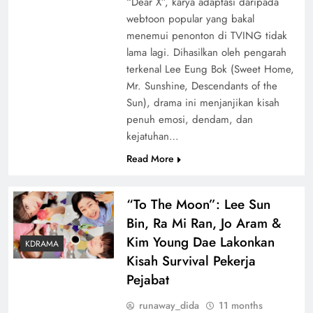
“Dear X”, karya adaptasi daripada
webtoon popular yang bakal
menemui penonton di TVING tidak
lama lagi. Dihasilkan oleh pengarah
terkenal Lee Eung Bok (Sweet Home,
Mr. Sunshine, Descendants of the
Sun), drama ini menjanjikan kisah
penuh emosi, dendam, dan
kejatuhan…
Read More
“To The Moon”: Lee Sun
Bin, Ra Mi Ran, Jo Aram &
Kim Young Dae Lakonkan
KDRAMA
Kisah Survival Pekerja
Pejabat
runaway_dida
11 months