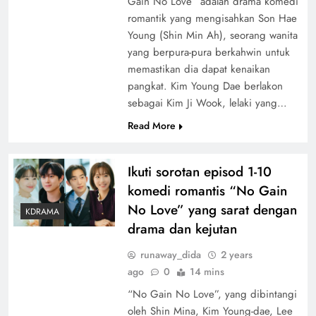
Gain No Love” adalah drama komedi
romantik yang mengisahkan Son Hae
Young (Shin Min Ah), seorang wanita
yang berpura-pura berkahwin untuk
memastikan dia dapat kenaikan
pangkat. Kim Young Dae berlakon
sebagai Kim Ji Wook, lelaki yang…
Read More
Ikuti sorotan episod 1-10
komedi romantis “No Gain
No Love” yang sarat dengan
KDRAMA
drama dan kejutan
runaway_dida
2 years
ago
0
14 mins
“No Gain No Love”, yang dibintangi
oleh Shin Mina, Kim Young-dae, Lee