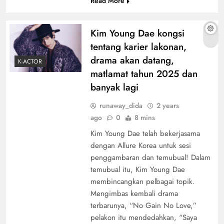
Read More
Kim Young Dae kongsi
tentang karier lakonan,
drama akan datang,
K-ACTOR
matlamat tahun 2025 dan
banyak lagi
runaway_dida
2 years
ago
0
8 mins
Kim Young Dae telah bekerjasama
dengan Allure Korea untuk sesi
penggambaran dan temubual! Dalam
temubual itu, Kim Young Dae
membincangkan pelbagai topik.
Mengimbas kembali drama
terbarunya, “No Gain No Love,”
pelakon itu mendedahkan, “Saya