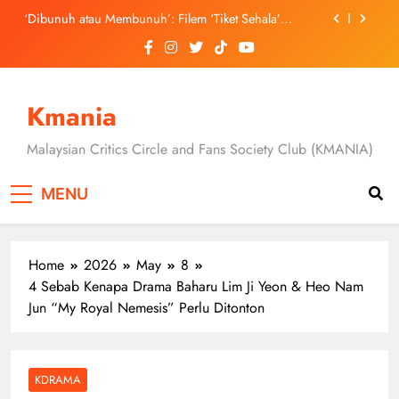
Skip
September Ini
‘Dibunuh atau Membunuh’: Filem ‘Tiket Sehala’
to
Satukan Empat Negara Asia
content
3 Sebab Untuk Mula Menonton “My Bias, My Boss”,
Kini Distrim di HBO Max Malaysia
Skechers Lancar Kolaborasi Eksklusif Bersama DK,
SEUNGKWAN dan DINO SEVENTEEN
Kmania
Duta Global Antarabangsa iQIYI, Cheng Lei Bakal
Buat Penampilan Istimewa di Kuala Lumpur
Malaysian Critics Circle and Fans Society Club (KMANIA)
September Ini
‘Dibunuh atau Membunuh’: Filem ‘Tiket Sehala’
Satukan Empat Negara Asia
MENU
3 Sebab Untuk Mula Menonton “My Bias, My Boss”,
Kini Distrim di HBO Max Malaysia
Home
2026
May
8
4 Sebab Kenapa Drama Baharu Lim Ji Yeon & Heo Nam
Jun “My Royal Nemesis” Perlu Ditonton
KDRAMA