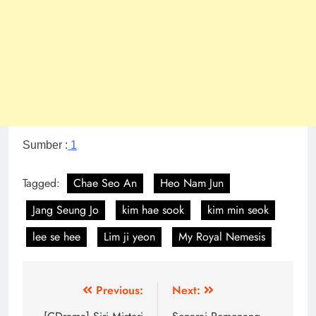
Sumber :
1
Tagged:
Chae Seo An
Heo Nam Jun
Jang Seung Jo
kim hae sook
kim min seok
lee se hee
Lim ji yeon
My Royal Nemesis
Post
Previous:
Next: