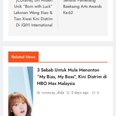
navigation
[CDrama] Siri Misteri
Senarai Pemenang
Unik “Born with Luck”
Baeksang Arts Awards
Lakonan Wang Xiao &
Ke-62
Tian Xiwei Kini Distrim
Di iQIYI International
Related News
3 Sebab Untuk Mula Menonton
“My Bias, My Boss”, Kini Distrim di
HBO Max Malaysia
runaway_dida
2 days ago
0