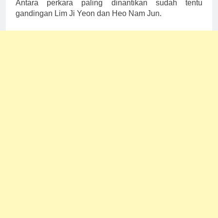
Antara perkara paling dinantikan sudah tentu
gandingan Lim Ji Yeon dan Heo Nam Jun.