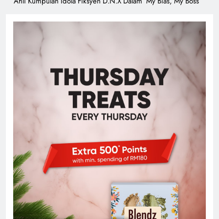
Ahli Kumpulan Idola Fiksyen D.N.X Dalam ‘My Bias, My Boss’