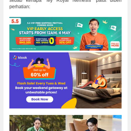
sebab kenapa “My Royal Nemesis” patut diberi
perhatian: