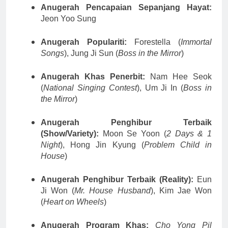
Anugerah Pencapaian Sepanjang Hayat:
Jeon Yoo Sung
Anugerah Populariti:
Forestella (
Immortal
Songs
), Jung Ji Sun (
Boss in the Mirror
)
Anugerah Khas Penerbit:
Nam Hee Seok
(
National Singing Contest
), Um Ji In (
Boss in
the Mirror
)
Anugerah Penghibur Terbaik
(Show/Variety):
Moon Se Yoon (
2 Days & 1
Night
), Hong Jin Kyung (
Problem Child in
House
)
Anugerah Penghibur Terbaik (Reality):
Eun
Ji Won (
Mr. House Husband
), Kim Jae Won
(
Heart on Wheels
)
Anugerah Program Khas:
Cho Yong Pil