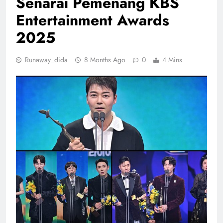
Senarai Pemenang KBS
Entertainment Awards
2025
Runaway_dida
8 Months Ago
0
4 Mins