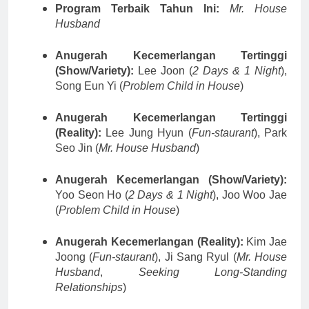
Program Terbaik Tahun Ini:
Mr. House
Husband
Anugerah Kecemerlangan Tertinggi
(Show/Variety):
Lee Joon (
2 Days & 1 Night
),
Song Eun Yi (
Problem Child in House
)
Anugerah Kecemerlangan Tertinggi
(Reality):
Lee Jung Hyun (
Fun-staurant
), Park
Seo Jin (
Mr. House Husband
)
Anugerah Kecemerlangan (Show/Variety):
Yoo Seon Ho (
2 Days & 1 Night
), Joo Woo Jae
(
Problem Child in House
)
Anugerah Kecemerlangan (Reality):
Kim Jae
Joong (
Fun-staurant
), Ji Sang Ryul (
Mr. House
Husband
,
Seeking Long-Standing
Relationships
)