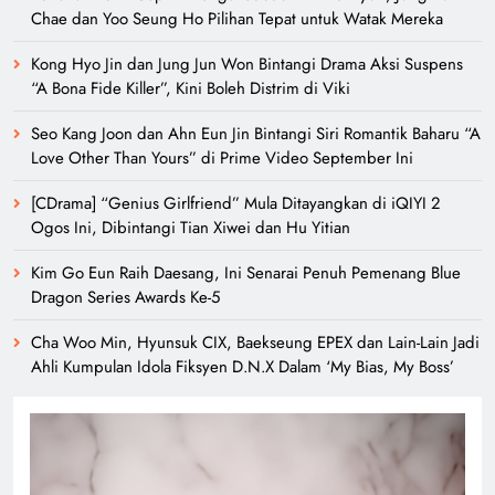
Chae dan Yoo Seung Ho Pilihan Tepat untuk Watak Mereka
Kong Hyo Jin dan Jung Jun Won Bintangi Drama Aksi Suspens
“A Bona Fide Killer”, Kini Boleh Distrim di Viki
Seo Kang Joon dan Ahn Eun Jin Bintangi Siri Romantik Baharu “A
Love Other Than Yours” di Prime Video September Ini
[CDrama] “Genius Girlfriend” Mula Ditayangkan di iQIYI 2
Ogos Ini, Dibintangi Tian Xiwei dan Hu Yitian
Kim Go Eun Raih Daesang, Ini Senarai Penuh Pemenang Blue
Dragon Series Awards Ke-5
Cha Woo Min, Hyunsuk CIX, Baekseung EPEX dan Lain-Lain Jadi
Ahli Kumpulan Idola Fiksyen D.N.X Dalam ‘My Bias, My Boss’