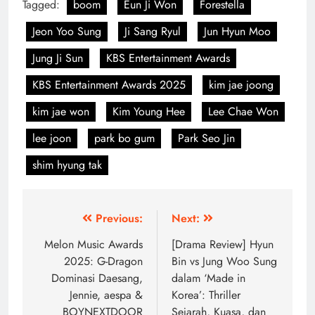
Tagged:
boom
Eun Ji Won
Forestella
Jeon Yoo Sung
Ji Sang Ryul
Jun Hyun Moo
Jung Ji Sun
KBS Entertainment Awards
KBS Entertainment Awards 2025
kim jae joong
kim jae won
Kim Young Hee
Lee Chae Won
lee joon
park bo gum
Park Seo Jin
shim hyung tak
Post
Previous:
Next:
navigation
Melon Music Awards
[Drama Review] Hyun
2025: G-Dragon
Bin vs Jung Woo Sung
Dominasi Daesang,
dalam ‘Made in
Jennie, aespa &
Korea’: Thriller
BOYNEXTDOOR
Sejarah, Kuasa, dan