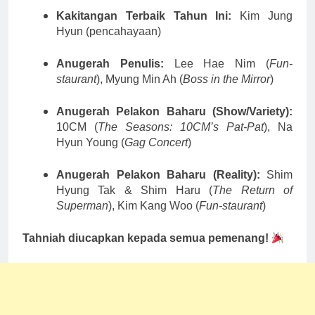
Kakitangan Terbaik Tahun Ini:
Kim Jung
Hyun (pencahayaan)
Anugerah Penulis:
Lee Hae Nim (
Fun-
staurant
), Myung Min Ah (
Boss in the Mirror
)
Anugerah Pelakon Baharu (Show/Variety):
10CM (
The Seasons: 10CM’s Pat-Pat
), Na
Hyun Young (
Gag Concert
)
Anugerah Pelakon Baharu (Reality):
Shim
Hyung Tak & Shim Haru (
The Return of
Superman
), Kim Kang Woo (
Fun-staurant
)
Tahniah diucapkan kepada semua pemenang!