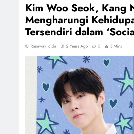
Kim Woo Seok, Kang Na
Mengharungi Kehidupa
Tersendiri dalam ‘Soci
Runaway_dida
2 Years Ago
0
3 Mins