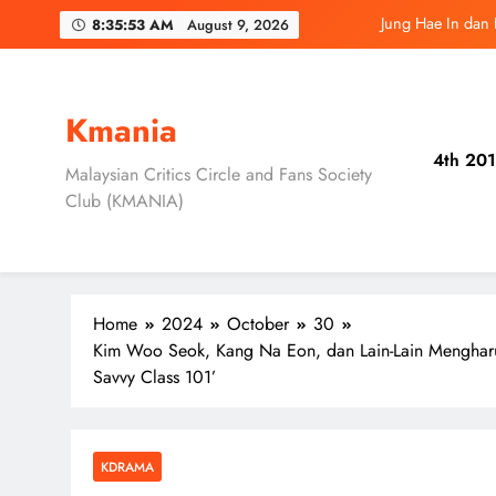
Skip
Jung Hae In dan
8:35:55 AM
August 9, 2026
to
content
Ryu Jun Yeol, S
Daripada Saingan Ke
Kmania
4th 201
Song Kang, Lee J
Malaysian Critics Circle and Fans Society
Club (KMANIA)
Jung Hae In dan
Home
2024
October
30
Kim Woo Seok, Kang Na Eon, dan Lain-Lain Mengharun
Savvy Class 101’
KDRAMA