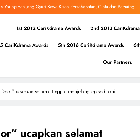
 Ha Young Terjerat Dalam Cinta, Pembohongan dan Buruan Ketua Sindiket
Jenayah di “Our Sticky Love”
ul Kyung Gu dan Lee Kyu Hyung Terjerat Dalam Pemburuan ‘The Rat’ Dalam
‘Mousetrap’
1st 2012 CariKdrama Awards
2nd 2013 CariKdrama
pada Rakan Duet, Hubungan Song Kang dan Lee Jun Young Jadi Tumpuan
Dalam “Four Hands, Two Sonatas”
5 CariKdrama Awards
5th 2016 CariKdrama Awards
6t
un Young dan Jang Gyuri Bawa Kisah Persahabatan, Cinta dan Persaingan
Dalam “Four Hands, Two Sonatas”
 Ha Young Terjerat Dalam Cinta, Pembohongan dan Buruan Ketua Sindiket
Our Partners
Jenayah di “Our Sticky Love”
 Door” ucapkan selamat tinggal menjelang episod akhir
or” ucapkan selamat