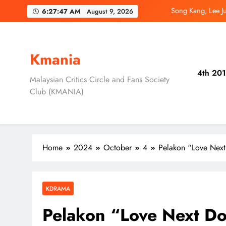
Skip
Jung Hae In dan
6:27:48 AM
August 9, 2026
to
content
Ryu Jun Yeol, S
Daripada Saingan Ke
Kmania
4th 201
Song Kang, Lee J
Malaysian Critics Circle and Fans Society
Club (KMANIA)
Jung Hae In dan
Home
2024
October
4
Pelakon “Love Next
KDRAMA
Pelakon “Love Next Do