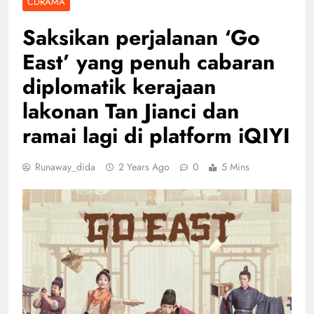
CDRAMA
Saksikan perjalanan ‘Go
East’ yang penuh cabaran
diplomatik kerajaan
lakonan Tan Jianci dan
ramai lagi di platform iQIYI
Runaway_dida
2 Years Ago
0
5 Mins