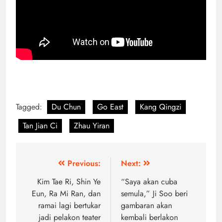
Tagged:
Du Chun
Go East
Kang Qingzi
Tan Jian Ci
Zhau Yiran
Post
Previous:
Next:
navigation
Kim Tae Ri, Shin Ye
“Saya akan cuba
Eun, Ra Mi Ran, dan
semula,” Ji Soo beri
ramai lagi bertukar
gambaran akan
jadi pelakon teater
kembali berlakon