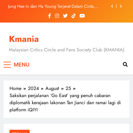
Skip
“Four Hands, Two Sonatas”
Jung Hae In dan Ha Young Terjerat Dalam Cinta,
to
Pembohongan dan Buruan Ketua Sindiket Jenayah di
“Our Sticky Love”
content
Ryu Jun Yeol, Sul Kyung Gu dan Lee Kyu Hyung
Terjerat Dalam Pemburuan ‘The Rat’ Dalam
‘Mousetrap’
Daripada Saingan Kepada Rakan Duet, Hubungan
Song Kang dan Lee Jun Young Jadi Tumpuan Dalam
Kmania
“Four Hands, Two Sonatas”
Song Kang, Lee Jun Young dan Jang Gyuri Bawa
Kisah Persahabatan, Cinta dan Persaingan Dalam
Malaysian Critics Circle and Fans Society Club (KMANIA)
“Four Hands, Two Sonatas”
Jung Hae In dan Ha Young Terjerat Dalam Cinta,
Pembohongan dan Buruan Ketua Sindiket Jenayah di
MENU
“Our Sticky Love”
Home
2024
August
25
Saksikan perjalanan ‘Go East’ yang penuh cabaran
diplomatik kerajaan lakonan Tan Jianci dan ramai lagi di
platform iQIYI