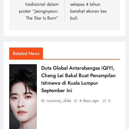
tradisional dalam
selepas 4 tahun
poster “Jeongnyeon:
berehat ekoran kes
The Star Is Born”
buli
Related News
Duta Global Antarabangsa iQIYI,
Cheng Lei Bakal Buat Penampilan
Istimewa di Kuala Lumpur
September Ini
runaway_dida
4 days ago
0