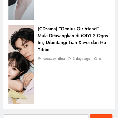
[CDrama] “Genius Girlfriend”
Mula Ditayangkan di iQIYI 2 Ogos
Ini, Dibintangi Tian Xiwei dan Hu
Yitian
runaway_dida
6 days ago
0
Search