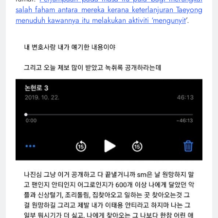
salah faham antara mereka kerana keterlanjuran Taeyong
menuduh kawannya itu melakukan aktiviti ‘mengunyit
’.