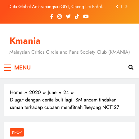
Skip
Duta Global Antarabangsa iQIYI, Cheng Lei Bakal
to
Buat Penampilan Istimewa di Kuala Lumpur
September Ini
content
‘Dibunuh atau Membunuh’: Filem ‘Tiket Sehala’
Satukan Empat Negara Asia
Jung Hae In dan Ha Young Terjerat Dalam Cinta,
Pembohongan dan Buruan Ketua Sindiket Jenayah di
Kmania
“Our Sticky Love”
Skechers Lancar Kolaborasi Eksklusif Bersama DK,
SEUNGKWAN dan DINO SEVENTEEN
Malaysian Critics Circle and Fans Society Club (KMANIA)
Duta Global Antarabangsa iQIYI, Cheng Lei Bakal
Buat Penampilan Istimewa di Kuala Lumpur
MENU
September Ini
‘Dibunuh atau Membunuh’: Filem ‘Tiket Sehala’
Satukan Empat Negara Asia
Home
2020
June
24
Diugut dengan cerita buli lagi, SM ancam tindakan
saman terhadap cubaan memfitnah Taeyong NCT127
KPOP