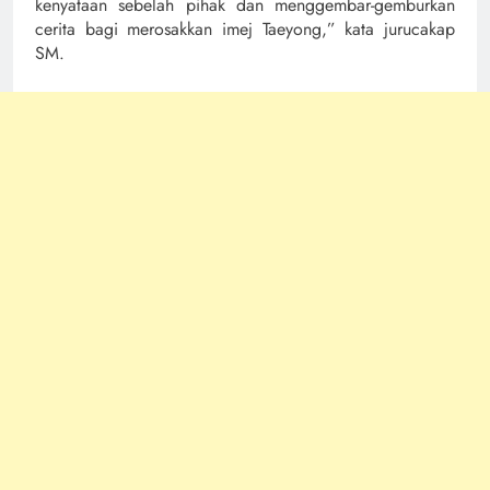
kenyataan sebelah pihak dan menggembar-gemburkan
cerita bagi merosakkan imej Taeyong,” kata jurucakap
SM.