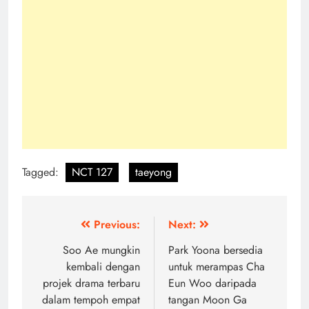
Tagged:
NCT 127
taeyong
Post
Previous:
Next:
navigation
Soo Ae mungkin
Park Yoona bersedia
kembali dengan
untuk merampas Cha
projek drama terbaru
Eun Woo daripada
dalam tempoh empat
tangan Moon Ga