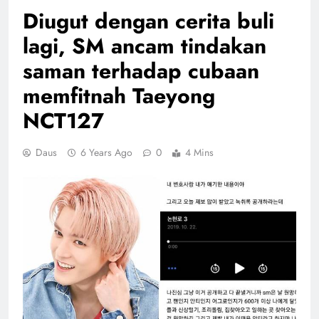
Diugut dengan cerita buli
lagi, SM ancam tindakan
saman terhadap cubaan
memfitnah Taeyong
NCT127
Daus
6 Years Ago
0
4 Mins