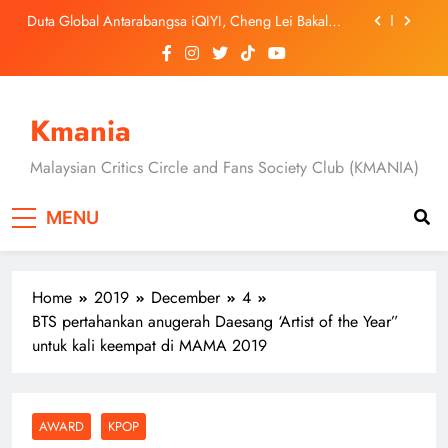
Skip
September Ini
‘Dibunuh atau Membunuh’: Filem ‘Tiket Sehala’
to
Satukan Empat Negara Asia
content
Jung Hae In dan Ha Young Terjerat Dalam Cinta,
Pembohongan dan Buruan Ketua Sindiket Jenayah di
“Our Sticky Love”
Skechers Lancar Kolaborasi Eksklusif Bersama DK,
SEUNGKWAN dan DINO SEVENTEEN
Kmania
Duta Global Antarabangsa iQIYI, Cheng Lei Bakal
Buat Penampilan Istimewa di Kuala Lumpur
Malaysian Critics Circle and Fans Society Club (KMANIA)
September Ini
‘Dibunuh atau Membunuh’: Filem ‘Tiket Sehala’
Satukan Empat Negara Asia
MENU
Home
2019
December
4
BTS pertahankan anugerah Daesang ‘Artist of the Year”
untuk kali keempat di MAMA 2019
AWARD
KPOP