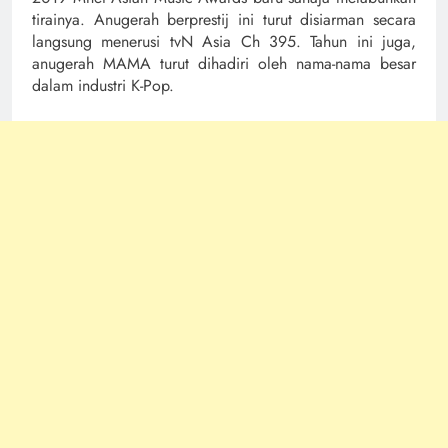
tirainya. Anugerah berprestij ini turut disiarman secara
langsung menerusi tvN Asia Ch 395. Tahun ini juga,
anugerah MAMA turut dihadiri oleh nama-nama besar
dalam industri K-Pop.