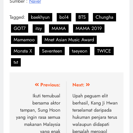
Sumber :
Naver
Tagged:
baekhyun
bol4
BTS
Chungha
GOT7
itzy
MAMA
MAMA 2019
Mamamoo
Mnet Asian Music Award
Monsta X
Seventeen
taeyeon
TWICE
txt
Post
Previous:
Next:
navigation
Ikuti temubual
Upah peguam elit
bersama aktor
berhasil, Kang Ji Hwan
tampan, Sung Hoon
terselamat daripada
yang ingin rasa semua
hukuman penjara terus
makanan Malaysia
walaupun didapati
yang enak
bersalah merogol