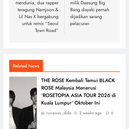
mendunia; dua rapper
milik Daesung Big
teragung Namjoon &
Bang disyaki pernah
Lil Nas X bergabung
dijadikan sarang
untuk remix “Seoul
pelacuran
Town Road”
Related News
THE ROSE Kembali Temui BLACK
ROSE Malaysia Menerusi
‘ROSETOPIA ASIA TOUR 2026 di
Kuala Lumpur’ Oktober Ini
runaway_dida
2 weeks ago
0