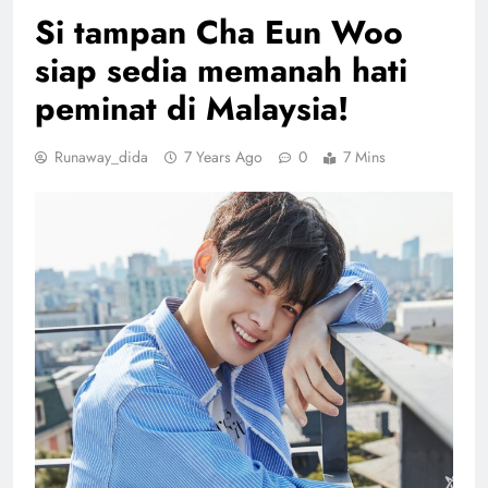
Si tampan Cha Eun Woo
siap sedia memanah hati
peminat di Malaysia!
Runaway_dida
7 Years Ago
0
7 Mins