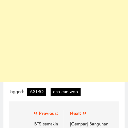
Tagged:
ASTRO
cha eun woo
Post
Previous:
Next:
navigation
BTS semakin
[Gempar] Bangunan