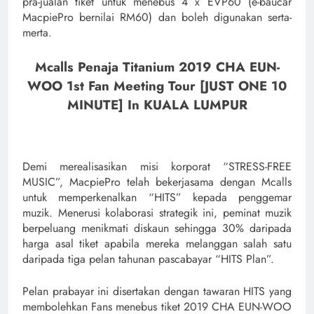
pra-jualan tiket untuk menebus 4 x EVP60 (e-baucar
MacpiePro bernilai RM60) dan boleh digunakan serta-
merta.
Mcalls Penaja Titanium 2019 CHA EUN-
WOO 1st Fan Meeting Tour [JUST ONE 10
MINUTE] In KUALA LUMPUR
Demi merealisasikan misi korporat “STRESS-FREE
MUSIC”, MacpiePro telah bekerjasama dengan Mcalls
untuk memperkenalkan “HITS” kepada penggemar
muzik. Menerusi kolaborasi strategik ini, peminat muzik
berpeluang menikmati diskaun sehingga 30% daripada
harga asal tiket apabila mereka melanggan salah satu
daripada tiga pelan tahunan pascabayar “HITS Plan”.
Pelan prabayar ini disertakan dengan tawaran HITS yang
membolehkan Fans menebus tiket 2019 CHA EUN-WOO