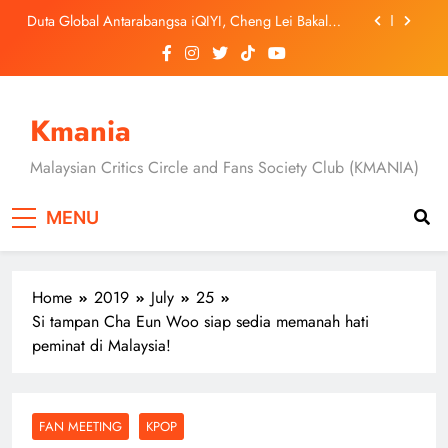
Skip
September Ini
‘Dibunuh atau Membunuh’: Filem ‘Tiket Sehala’
to
Satukan Empat Negara Asia
content
Jung Hae In dan Ha Young Terjerat Dalam Cinta,
Pembohongan dan Buruan Ketua Sindiket Jenayah di
“Our Sticky Love”
Skechers Lancar Kolaborasi Eksklusif Bersama DK,
SEUNGKWAN dan DINO SEVENTEEN
Kmania
Duta Global Antarabangsa iQIYI, Cheng Lei Bakal
Buat Penampilan Istimewa di Kuala Lumpur
Malaysian Critics Circle and Fans Society Club (KMANIA)
September Ini
‘Dibunuh atau Membunuh’: Filem ‘Tiket Sehala’
Satukan Empat Negara Asia
MENU
Home
2019
July
25
Si tampan Cha Eun Woo siap sedia memanah hati
peminat di Malaysia!
FAN MEETING
KPOP