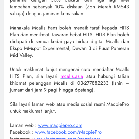
tambahan sebanyak 10% diskaun (Zon Merah RM543
sahaja) dengan jaminan kemasukan.
Manakala Mcalls Fans boleh menaik taraf kepada HITS
Plan dan menikmati tawaran hebat HITS. HITS Plan boleh
didapati di semua kedai gaya hidup digital Mcalls dan
Ekspo MMspot Experimental, Dewan 3 di Pusat Pameran
Mid Valley.
Untuk maklumat lanjut mengenai cara mendaftar Mcalls
HITS Plan, sila layari
mcalls.asia
atau hubungi talian
khidmat pelanggan Mcalls di 03-277882233 (Isnin –
Jumaat dari jam 9 pagi hingga 6petang).
Sila layari laman web atau media sosial rasmi MacpiePro
untuk maklumat lanjut.
Laman web :
www.macpiepro.com
Facebook :
www.facebook.com/MacpiePro
Instagram :
www.instagram.com/macpiepro