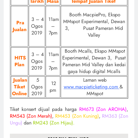
Tarikh
Masa
Tempat Jualan Tiket
Booth MacpiePro, Ekspo
3 – 4
11am
MMspot Experimental, Dewan
Pra
Ogos
–
3, Pusat Pameran Mid
Jualan
2019
7pm
Valley
Booth Mcalls, Ekspo MMspot
3 – 4
11am
HITS
Experimental, Dewan 3, Pusat
Ogos
–
Plan
Pameran Mid Valley dan kedai
2019
7pm
gaya hidup digital Mcalls
Jualan
5
Laman web
12
Tiket
Ogos
www.macpieticketing.com
&
pm
Online
2019
MMspot
Tiket konsert dijual pada harga
RM673 (Zon AROHA)
,
RM543 (Zon Merah)
,
RM453 (Zon Kuning)
,
RM363 (Zon
Ungu)
dan
RM243 (Zon Hijau).