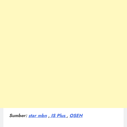
Sumber:
star mbn
,
IS Plus
,
OSEN