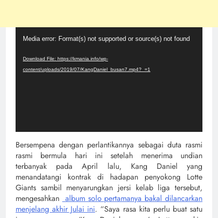
Video
Media error: Format(s) not supported or source(s) not found
Player
Download File: https://kmania.info/wp-
content/uploads/2019/07/KangDaniel_busan7.mp4?_=1
Bersempena dengan perlantikannya sebagai duta rasmi
rasmi bermula hari ini setelah menerima undian
terbanyak pada April lalu, Kang Daniel yang
menandatangi kontrak di hadapan penyokong Lotte
Giants sambil menyarungkan jersi kelab liga tersebut,
mengesahkan
album solo pertamanya bakal dilancarkan
menjelang akhir Julai ini
. “Saya rasa kita perlu buat satu