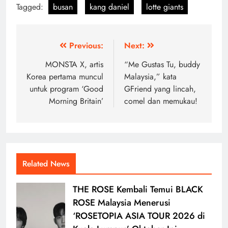
Tagged:
busan
kang daniel
lotte giants
Post
Previous:
Next:
navigation
MONSTA X, artis
“Me Gustas Tu, buddy
Korea pertama muncul
Malaysia,” kata
untuk program ‘Good
GFriend yang lincah,
Morning Britain’
comel dan memukau!
Related News
THE ROSE Kembali Temui BLACK
ROSE Malaysia Menerusi
‘ROSETOPIA ASIA TOUR 2026 di