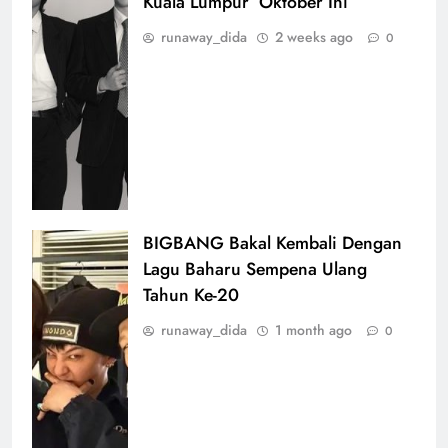
Kuala Lumpur’ Oktober Ini
runaway_dida
2 weeks ago
0
BIGBANG Bakal Kembali Dengan
Lagu Baharu Sempena Ulang
Tahun Ke-20
runaway_dida
1 month ago
0