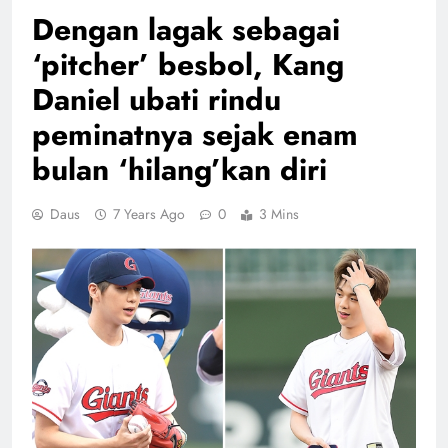
Dengan lagak sebagai
‘pitcher’ besbol, Kang
Daniel ubati rindu
peminatnya sejak enam
bulan ‘hilang’kan diri
Daus
7 Years Ago
0
3 Mins