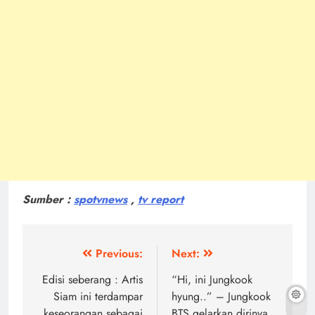
Sumber :
spotvnews
,
tv report
Post
Previous:
Next:
navigation
Edisi seberang : Artis
“Hi, ini Jungkook
Siam ini terdampar
hyung..” – Jungkook
keseorangan sebagai
BTS gelarkan dirinya