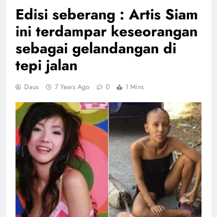
Edisi seberang : Artis Siam
ini terdampar keseorangan
sebagai gelandangan di
tepi jalan
Daus
7 Years Ago
0
1 Mins