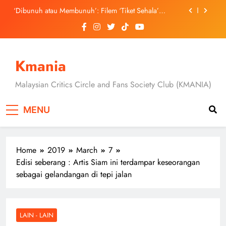
Skip
September Ini
‘Dibunuh atau Membunuh’: Filem ‘Tiket Sehala’
to
Satukan Empat Negara Asia
content
3 Sebab Untuk Mula Menonton “My Bias, My Boss”,
Kini Distrim di HBO Max Malaysia
Skechers Lancar Kolaborasi Eksklusif Bersama DK,
SEUNGKWAN dan DINO SEVENTEEN
Kmania
Duta Global Antarabangsa iQIYI, Cheng Lei Bakal
Buat Penampilan Istimewa di Kuala Lumpur
Malaysian Critics Circle and Fans Society Club (KMANIA)
September Ini
‘Dibunuh atau Membunuh’: Filem ‘Tiket Sehala’
Satukan Empat Negara Asia
MENU
3 Sebab Untuk Mula Menonton “My Bias, My Boss”,
Kini Distrim di HBO Max Malaysia
Home
2019
March
7
Edisi seberang : Artis Siam ini terdampar keseorangan
sebagai gelandangan di tepi jalan
LAIN - LAIN