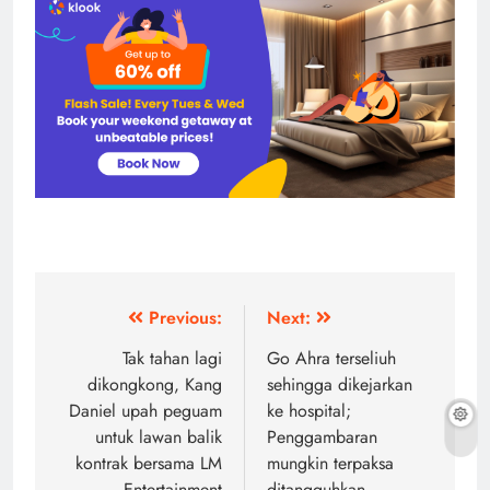
Post
Previous:
Next:
navigation
Tak tahan lagi
Go Ahra terseliuh
dikongkong, Kang
sehingga dikejarkan
Daniel upah peguam
ke hospital;
untuk lawan balik
Penggambaran
kontrak bersama LM
mungkin terpaksa
Entertainment
ditangguhkan