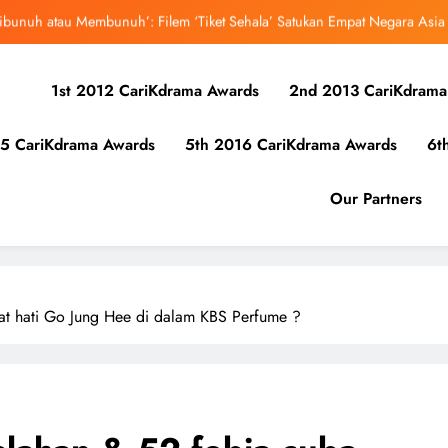
ibunuh atau Membunuh’: Filem ‘Tiket Sehala’ Satukan Empat Negara Asia
uk Mula Menonton “My Bias, My Boss”, Kini Distrim di HBO Max Malaysia
1st 2012 CariKdrama Awards
2nd 2013 CariKdrama
r Kolaborasi Eksklusif Bersama DK, SEUNGKWAN dan DINO SEVENTEEN
5 CariKdrama Awards
5th 2016 CariKdrama Awards
6t
bangsa iQIYI, Cheng Lei Bakal Buat Penampilan Istimewa di Kuala Lumpur
September Ini
ibunuh atau Membunuh’: Filem ‘Tiket Sehala’ Satukan Empat Negara Asia
Our Partners
uk Mula Menonton “My Bias, My Boss”, Kini Distrim di HBO Max Malaysia
t hati Go Jung Hee di dalam KBS Perfume ?