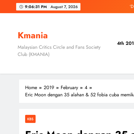
Skip
‘D
9:06:33 PM
August 7, 2026
to
content
3 Sebab Unt
Skechers Lanca
Kmania
4th 201
Duta Global Antara
Malaysian Critics Circle and Fans Society
Club (KMANIA)
‘D
3 Sebab Unt
Home
2019
February
4
Eric Moon dengan 35 alahan & 52 fobia cuba memika
KBS