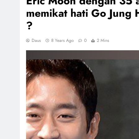
Eric Moon dengan 35 a
memikat hati Go Jung 
?
Daus
8 Years Ago
0
2 Mins