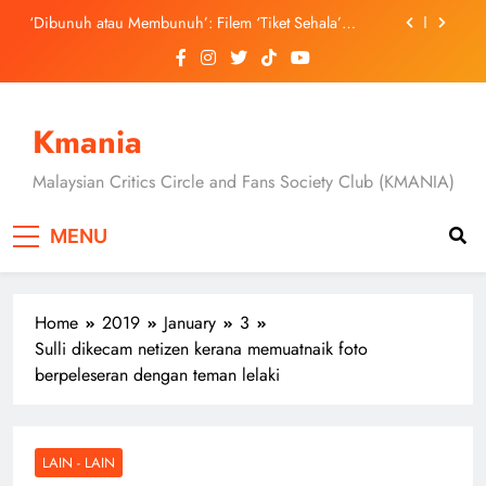
Skip
September Ini
‘Dibunuh atau Membunuh’: Filem ‘Tiket Sehala’
to
Satukan Empat Negara Asia
content
3 Sebab Untuk Mula Menonton “My Bias, My Boss”,
Kini Distrim di HBO Max Malaysia
Skechers Lancar Kolaborasi Eksklusif Bersama DK,
SEUNGKWAN dan DINO SEVENTEEN
Kmania
Duta Global Antarabangsa iQIYI, Cheng Lei Bakal
Buat Penampilan Istimewa di Kuala Lumpur
Malaysian Critics Circle and Fans Society Club (KMANIA)
September Ini
‘Dibunuh atau Membunuh’: Filem ‘Tiket Sehala’
Satukan Empat Negara Asia
MENU
3 Sebab Untuk Mula Menonton “My Bias, My Boss”,
Kini Distrim di HBO Max Malaysia
Home
2019
January
3
Sulli dikecam netizen kerana memuatnaik foto
berpeleseran dengan teman lelaki
LAIN - LAIN