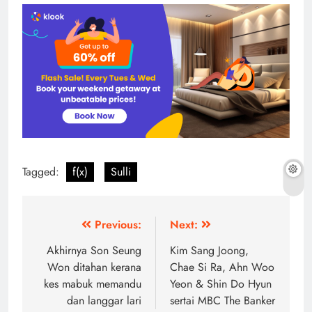
Tagged:
f(x)
Sulli
Post
Previous:
Next:
navigation
Akhirnya Son Seung
Kim Sang Joong,
Won ditahan kerana
Chae Si Ra, Ahn Woo
kes mabuk memandu
Yeon & Shin Do Hyun
dan langgar lari
sertai MBC The Banker