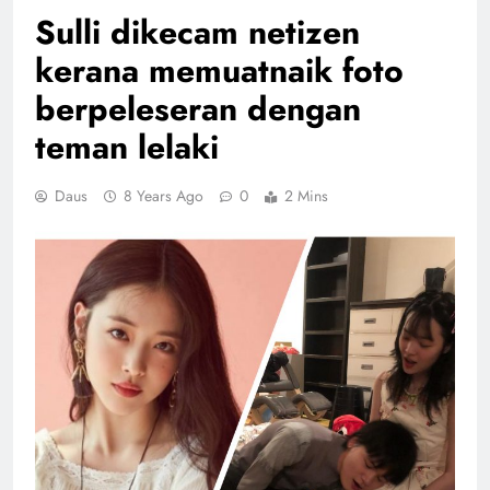
Sulli dikecam netizen
kerana memuatnaik foto
berpeleseran dengan
teman lelaki
Daus
8 Years Ago
0
2 Mins