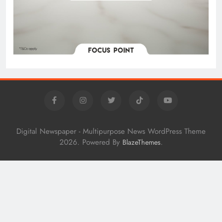
Digital Newspaper - Multipurpose News WordPress Theme
2026. Powered By
.
BlazeThemes