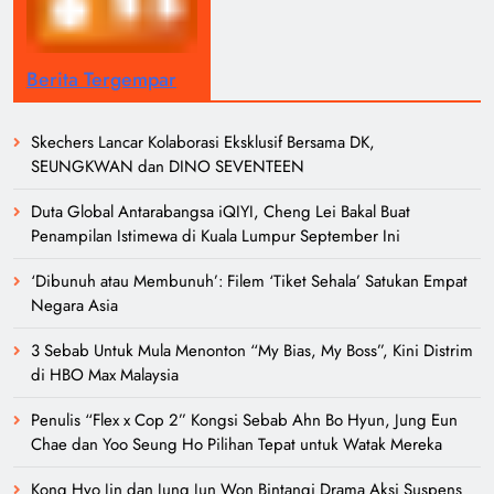
Berita Tergempar
Skechers Lancar Kolaborasi Eksklusif Bersama DK,
SEUNGKWAN dan DINO SEVENTEEN
Duta Global Antarabangsa iQIYI, Cheng Lei Bakal Buat
Penampilan Istimewa di Kuala Lumpur September Ini
‘Dibunuh atau Membunuh’: Filem ‘Tiket Sehala’ Satukan Empat
Negara Asia
3 Sebab Untuk Mula Menonton “My Bias, My Boss”, Kini Distrim
di HBO Max Malaysia
Penulis “Flex x Cop 2” Kongsi Sebab Ahn Bo Hyun, Jung Eun
Chae dan Yoo Seung Ho Pilihan Tepat untuk Watak Mereka
Kong Hyo Jin dan Jung Jun Won Bintangi Drama Aksi Suspens