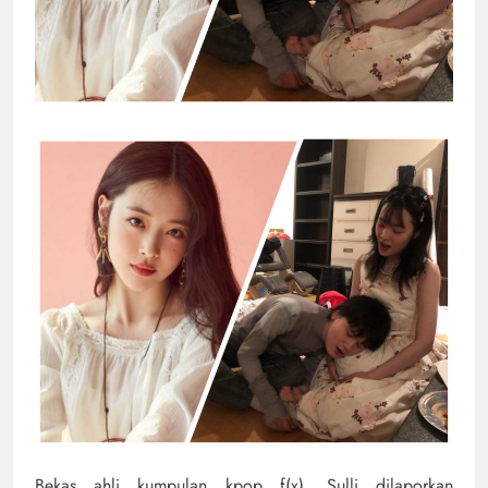
Bekas ahli kumpulan kpop f(x), Sulli dilaporkan