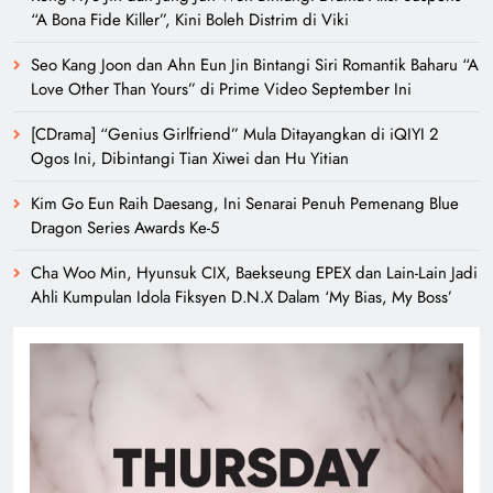
“A Bona Fide Killer”, Kini Boleh Distrim di Viki
Seo Kang Joon dan Ahn Eun Jin Bintangi Siri Romantik Baharu “A
Love Other Than Yours” di Prime Video September Ini
[CDrama] “Genius Girlfriend” Mula Ditayangkan di iQIYI 2
Ogos Ini, Dibintangi Tian Xiwei dan Hu Yitian
Kim Go Eun Raih Daesang, Ini Senarai Penuh Pemenang Blue
Dragon Series Awards Ke-5
Cha Woo Min, Hyunsuk CIX, Baekseung EPEX dan Lain-Lain Jadi
Ahli Kumpulan Idola Fiksyen D.N.X Dalam ‘My Bias, My Boss’