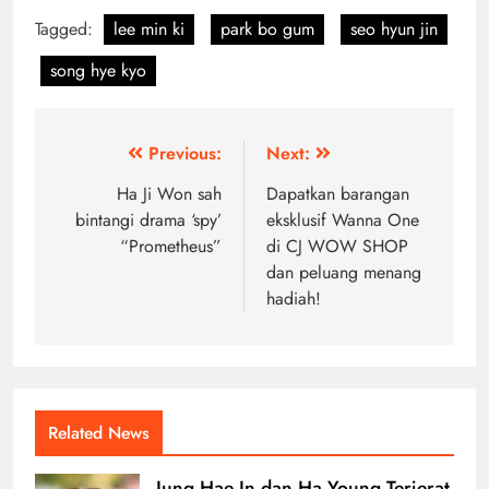
Tagged:
lee min ki
park bo gum
seo hyun jin
song hye kyo
Post
Previous:
Next:
navigation
Ha Ji Won sah
Dapatkan barangan
bintangi drama ‘spy’
eksklusif Wanna One
“Prometheus”
di CJ WOW SHOP
dan peluang menang
hadiah!
Related News
Jung Hae In dan Ha Young Terjerat