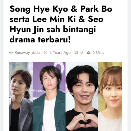
Song Hye Kyo & Park Bo
serta Lee Min Ki & Seo
Hyun Jin sah bintangi
drama terbaru!
Runaway_dida
8 Years Ago
0
6 Mins