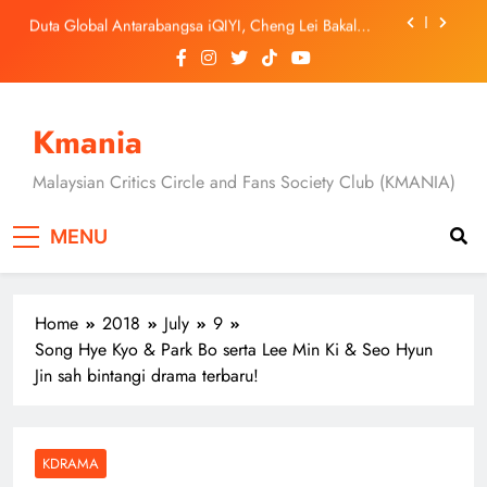
Skip
Duta Global Antarabangsa iQIYI, Cheng Lei Bakal
to
Buat Penampilan Istimewa di Kuala Lumpur
September Ini
content
‘Dibunuh atau Membunuh’: Filem ‘Tiket Sehala’
Satukan Empat Negara Asia
Jung Hae In dan Ha Young Terjerat Dalam Cinta,
Pembohongan dan Buruan Ketua Sindiket Jenayah di
Kmania
“Our Sticky Love”
Skechers Lancar Kolaborasi Eksklusif Bersama DK,
SEUNGKWAN dan DINO SEVENTEEN
Malaysian Critics Circle and Fans Society Club (KMANIA)
Duta Global Antarabangsa iQIYI, Cheng Lei Bakal
Buat Penampilan Istimewa di Kuala Lumpur
MENU
September Ini
‘Dibunuh atau Membunuh’: Filem ‘Tiket Sehala’
Satukan Empat Negara Asia
Home
2018
July
9
Song Hye Kyo & Park Bo serta Lee Min Ki & Seo Hyun
Jin sah bintangi drama terbaru!
KDRAMA