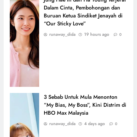
Dalam Cinta, Pembohongan dan
Buruan Ketua Sindiket Jenayah di
“Our Sticky Love”
runaway_dida
19 hours ago
0
3 Sebab Untuk Mula Menonton
“My Bias, My Boss”, Kini Distrim di
HBO Max Malaysia
runaway_dida
4 days ago
0