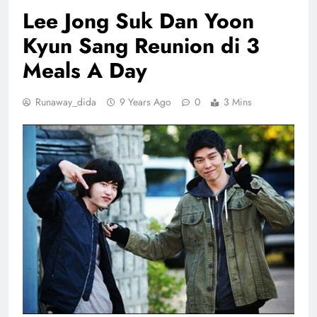
Lee Jong Suk Dan Yoon
Kyun Sang Reunion di 3
Meals A Day
Runaway_dida
9 Years Ago
0
3 Mins