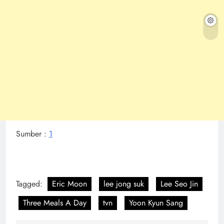
Sumber :
1
Tagged:
Eric Moon
lee jong suk
Lee Seo Jin
Three Meals A Day
tvn
Yoon Kyun Sang