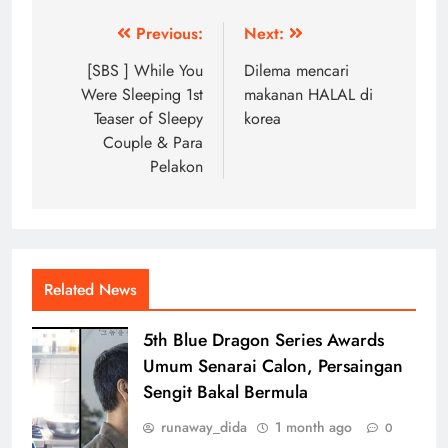
Post
Previous:
Next:
navigation
[SBS ] While You
Dilema mencari
Were Sleeping 1st
makanan HALAL di
Teaser of Sleepy
korea
Couple & Para
Pelakon
Related News
5th Blue Dragon Series Awards
Umum Senarai Calon, Persaingan
Sengit Bakal Bermula
runaway_dida
1 month ago
0