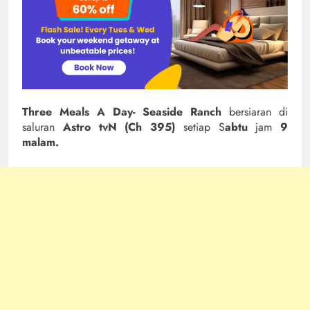
Three Meals A Day- Seaside Ranch
bersiaran di
saluran
Astro tvN (Ch 395)
setiap S
abtu
jam
9
malam.