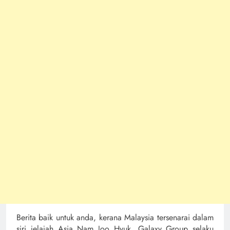
Berita baik untuk anda, kerana Malaysia tersenarai dalam
siri jelajah Asia Nam Joo Hyuk. Galaxy Group selaku