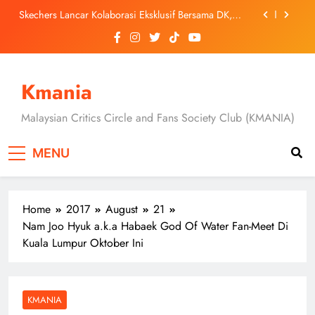
Skip
Duta Global Antarabangsa iQIYI, Cheng Lei Bakal
to
Buat Penampilan Istimewa di Kuala Lumpur
September Ini
content
‘Dibunuh atau Membunuh’: Filem ‘Tiket Sehala’
Satukan Empat Negara Asia
Jung Hae In dan Ha Young Terjerat Dalam Cinta,
Kmania
Pembohongan dan Buruan Ketua Sindiket Jenayah di
“Our Sticky Love”
Skechers Lancar Kolaborasi Eksklusif Bersama DK,
SEUNGKWAN dan DINO SEVENTEEN
Malaysian Critics Circle and Fans Society Club (KMANIA)
Duta Global Antarabangsa iQIYI, Cheng Lei Bakal
Buat Penampilan Istimewa di Kuala Lumpur
MENU
September Ini
‘Dibunuh atau Membunuh’: Filem ‘Tiket Sehala’
Satukan Empat Negara Asia
Home
2017
August
21
Nam Joo Hyuk a.k.a Habaek God Of Water Fan-Meet Di
Kuala Lumpur Oktober Ini
KMANIA