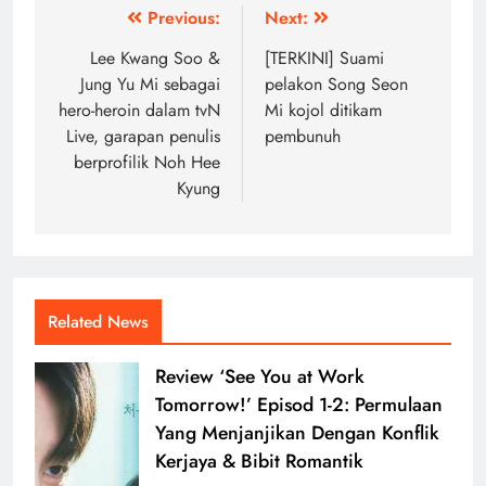
Post
Previous:
Next:
navigation
Lee Kwang Soo &
[TERKINI] Suami
Jung Yu Mi sebagai
pelakon Song Seon
hero-heroin dalam tvN
Mi kojol ditikam
Live, garapan penulis
pembunuh
berprofilik Noh Hee
Kyung
Related News
Review ‘See You at Work
Tomorrow!’ Episod 1-2: Permulaan
Yang Menjanjikan Dengan Konflik
Kerjaya & Bibit Romantik