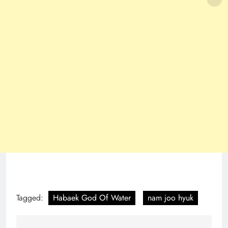
Tagged:
Habaek God Of Water
nam joo hyuk