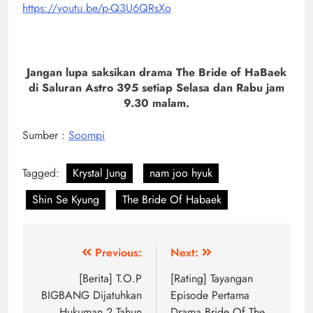
https://youtu.be/p-Q3U6QRsXo
Jangan lupa saksikan drama The Bride of HaBaek
di Saluran Astro 395 setiap Selasa dan Rabu jam
9.30 malam.
Sumber :
Soompi
Tagged:
Krystal Jung
nam joo hyuk
Shin Se Kyung
The Bride Of Habaek
Post
Previous:
Next:
navigation
[Berita] T.O.P
[Rating] Tayangan
BIGBANG Dijatuhkan
Episode Pertama
Hukuman 2 Tahun
Drama Bride Of The