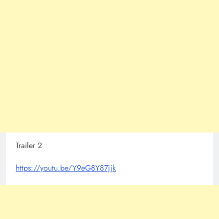
Trailer 2
https://youtu.be/Y9eG8Y87jjk