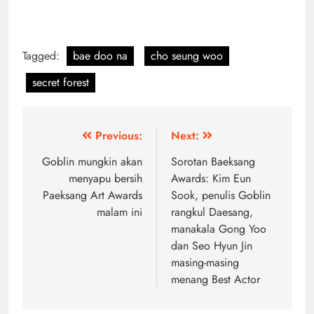
Tagged:
bae doo na
cho seung woo
secret forest
Post
Previous:
Next:
navigation
Goblin mungkin akan
Sorotan Baeksang
menyapu bersih
Awards: Kim Eun
Paeksang Art Awards
Sook, penulis Goblin
malam ini
rangkul Daesang,
manakala Gong Yoo
dan Seo Hyun Jin
masing-masing
menang Best Actor