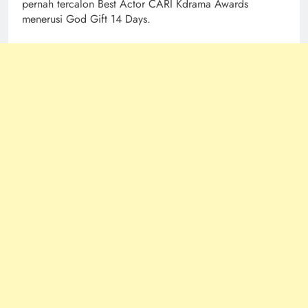
pernah tercalon Best Actor CARI Kdrama Awards
menerusi God Gift 14 Days.