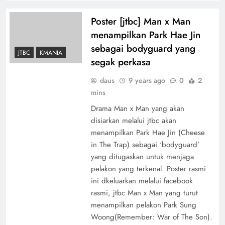
Poster [jtbc] Man x Man
menampilkan Park Hae Jin
sebagai bodyguard yang
JTBC
KMANIA
segak perkasa
daus
9 years ago
0
2
mins
Drama Man x Man yang akan
disiarkan melalui jtbc akan
menampilkan Park Hae Jin (Cheese
in The Trap) sebagai ‘bodyguard’
yang ditugaskan untuk menjaga
pelakon yang terkenal. Poster rasmi
ini dkeluarkan melalui facebook
rasmi, jtbc Man x Man yang turut
menampilkan pelakon Park Sung
Woong(Remember: War of The Son).