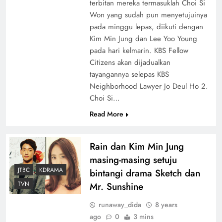
terbitan mereka termasuklah Choi Si
Won yang sudah pun menyetujuinya
pada minggu lepas, diikuti dengan
Kim Min Jung dan Lee Yoo Young
pada hari kelmarin. KBS Fellow
Citizens akan dijadualkan
tayangannya selepas KBS
Neighborhood Lawyer Jo Deul Ho 2.
Choi Si…
Read More
Rain dan Kim Min Jung
masing-masing setuju
JTBC
KDRAMA
bintangi drama Sketch dan
TVN
Mr. Sunshine
runaway_dida
8 years
ago
0
3 mins