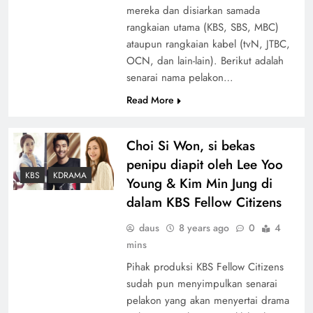
mereka dan disiarkan samada
rangkaian utama (KBS, SBS, MBC)
ataupun rangkaian kabel (tvN, JTBC,
OCN, dan lain-lain). Berikut adalah
senarai nama pelakon…
Read More
Choi Si Won, si bekas
penipu diapit oleh Lee Yoo
KBS
KDRAMA
Young & Kim Min Jung di
dalam KBS Fellow Citizens
daus
8 years ago
0
4
mins
Pihak produksi KBS Fellow Citizens
sudah pun menyimpulkan senarai
pelakon yang akan menyertai drama