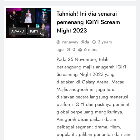
Tahniah! Ini dia senarai
pemenang iQIYI Scream
Night 2023
AWARD
IQIYI
runaway_dida
3 years
ago
0
6 mins
Pada 25 November, telah
berlangsung majlis anugerah iQIYI
Screaming Night 2023 yang
diadakan di Galaxy Arena, Macau.
Majlis anugerah ini juga turut
disiarkan secara langsung menerusi
platform iQIYI dan pastinya peminat
global berpeluang mengikutinya.
Anugerah disampaikan dalam
pelbagai segmen: drama, filem,
populariti, pilihan penonton dan lain-