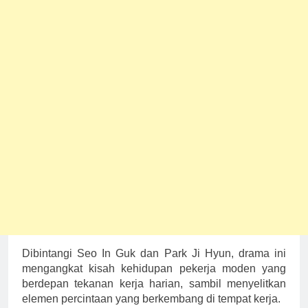
Dibintangi Seo In Guk dan Park Ji Hyun, drama ini
mengangkat kisah kehidupan pekerja moden yang
berdepan tekanan kerja harian, sambil menyelitkan
elemen percintaan yang berkembang di tempat kerja.