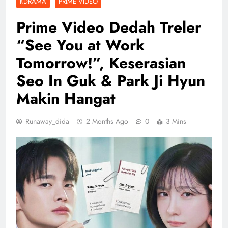
KDRAMA
PRIME VIDEO
Prime Video Dedah Treler
“See You at Work
Tomorrow!”, Keserasian
Seo In Guk & Park Ji Hyun
Makin Hangat
Runaway_dida
2 Months Ago
0
3 Mins