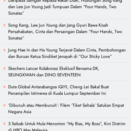
Daripada Saingan Kepada Rakan Duet, Hubungan Song Kang
dan Lee Jun Young Jadi Tumpuan Dalam “Four Hands, Two
Sonatas”
Song Kang, Lee Jun Young dan Jang Gyuri Bawa Kisah
Persahabatan, Cinta dan Persaingan Dalam “Four Hands, Two
Sonatas”
Jung Hae In dan Ha Young Terjerat Dalam Cinta, Pembohongan
dan Buruan Ketua Sindiket Jenayah di “Our Sticky Love”
Skechers Lancar Kolaborasi Eksklusif Bersama DK,
SEUNGKWAN dan DINO SEVENTEEN
Duta Global Antarabangsa iQIYI, Cheng Lei Bakal Buat
Penampilan Istimewa di Kuala Lumpur September Ini
‘Dibunuh atau Membunuh’: Filem ‘Tiket Sehala’ Satukan Empat
Negara Asia
3 Sebab Untuk Mula Menonton “My Bias, My Boss”, Kini Distrim
di HBO Max Malaysia