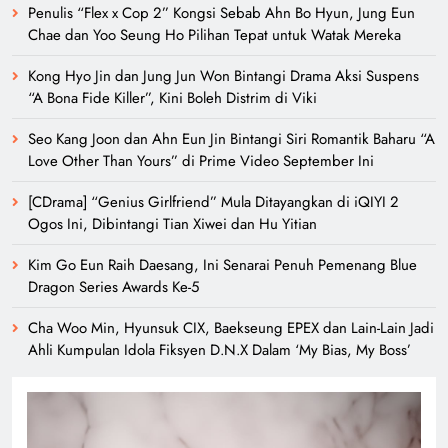
Penulis “Flex x Cop 2” Kongsi Sebab Ahn Bo Hyun, Jung Eun
Chae dan Yoo Seung Ho Pilihan Tepat untuk Watak Mereka
Kong Hyo Jin dan Jung Jun Won Bintangi Drama Aksi Suspens
“A Bona Fide Killer”, Kini Boleh Distrim di Viki
Seo Kang Joon dan Ahn Eun Jin Bintangi Siri Romantik Baharu “A
Love Other Than Yours” di Prime Video September Ini
[CDrama] “Genius Girlfriend” Mula Ditayangkan di iQIYI 2
Ogos Ini, Dibintangi Tian Xiwei dan Hu Yitian
Kim Go Eun Raih Daesang, Ini Senarai Penuh Pemenang Blue
Dragon Series Awards Ke-5
Cha Woo Min, Hyunsuk CIX, Baekseung EPEX dan Lain-Lain Jadi
Ahli Kumpulan Idola Fiksyen D.N.X Dalam ‘My Bias, My Boss’