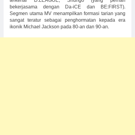
terkenal D.LEAGUE, Shungo (yang pernah
bekerjasama dengan Da-iCE dan BE:FIRST).
Segmen utama MV menampilkan formasi tarian yang
sangat teratur sebagai penghormatan kepada era
ikonik Michael Jackson pada 80-an dan 90-an.