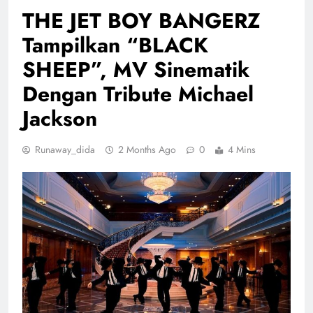
THE JET BOY BANGERZ
Tampilkan “BLACK
SHEEP”, MV Sinematik
Dengan Tribute Michael
Jackson
Runaway_dida
2 Months Ago
0
4 Mins