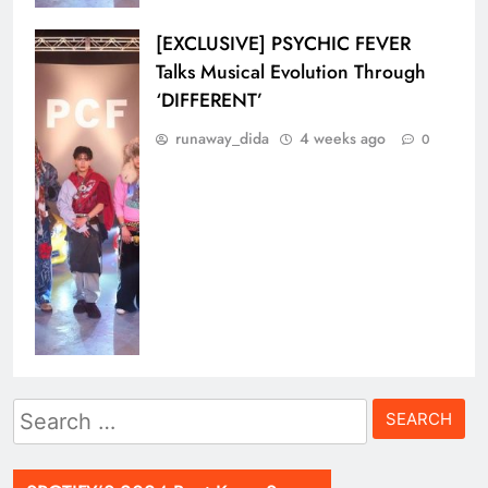
[EXCLUSIVE] PSYCHIC FEVER
Talks Musical Evolution Through
‘DIFFERENT’
runaway_dida
4 weeks ago
0
Search
for: