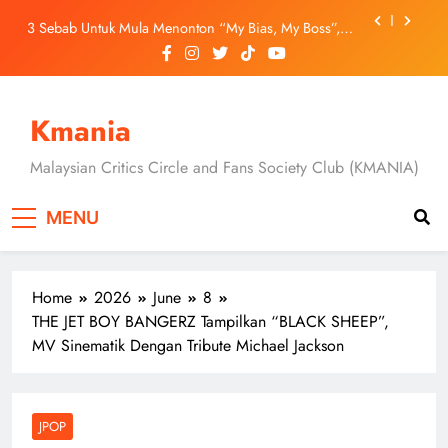
Skip
3 Sebab Untuk Mula Menonton “My Bias, My Boss”,
to
Kini Distrim di HBO Max Malaysia
content
Skechers Lancar Kolaborasi Eksklusif Bersama DK,
SEUNGKWAN dan DINO SEVENTEEN
Duta Global Antarabangsa iQIYI, Cheng Lei Bakal
Buat Penampilan Istimewa di Kuala Lumpur
Kmania
September Ini
‘Dibunuh atau Membunuh’: Filem ‘Tiket Sehala’
Satukan Empat Negara Asia
Malaysian Critics Circle and Fans Society Club (KMANIA)
3 Sebab Untuk Mula Menonton “My Bias, My Boss”,
Kini Distrim di HBO Max Malaysia
MENU
Home
2026
June
8
THE JET BOY BANGERZ Tampilkan “BLACK SHEEP”,
MV Sinematik Dengan Tribute Michael Jackson
JPOP