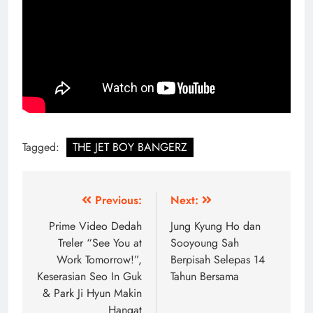
Tagged:
THE JET BOY BANGERZ
Post
Previous:
Next:
navigation
Prime Video Dedah
Jung Kyung Ho dan
Treler “See You at
Sooyoung Sah
Work Tomorrow!”,
Berpisah Selepas 14
Keserasian Seo In Guk
Tahun Bersama
& Park Ji Hyun Makin
Hangat