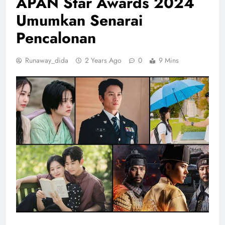
APAN Star Awards 2024
Umumkan Senarai
Pencalonan
Runaway_dida
2 Years Ago
0
9 Mins