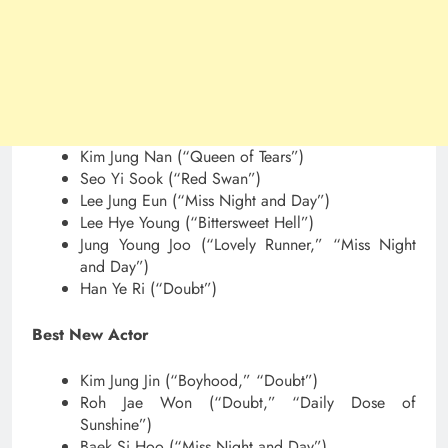
Kim Jung Nan (“Queen of Tears”)
Seo Yi Sook (“Red Swan”)
Lee Jung Eun (“Miss Night and Day”)
Lee Hye Young (“Bittersweet Hell”)
Jung Young Joo (“Lovely Runner,” “Miss Night
and Day”)
Han Ye Ri (“Doubt”)
Best New Actor
Kim Jung Jin (“Boyhood,” “Doubt”)
Roh Jae Won (“Doubt,” “Daily Dose of
Sunshine”)
Baek Si Hoo (“Miss Night and Day”)