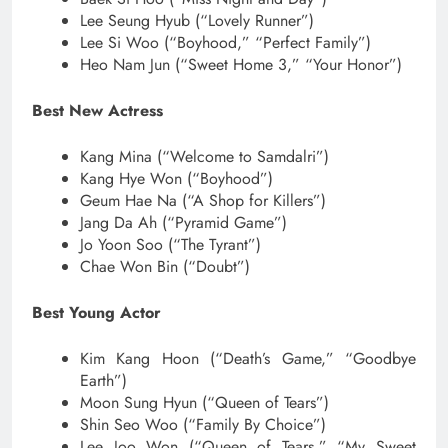
Lee Seung Hyub (“Lovely Runner”)
Lee Si Woo (“Boyhood,” “Perfect Family”)
Heo Nam Jun (“Sweet Home 3,” “Your Honor”)
Best New Actress
Kang Mina (“Welcome to Samdalri”)
Kang Hye Won (“Boyhood”)
Geum Hae Na (“A Shop for Killers”)
Jang Da Ah (“Pyramid Game”)
Jo Yoon Soo (“The Tyrant”)
Chae Won Bin (“Doubt”)
Best Young Actor
Kim Kang Hoon (“Death’s Game,” “Goodbye
Earth”)
Moon Sung Hyun (“Queen of Tears”)
Shin Seo Woo (“Family By Choice”)
Lee Joo Won (“Queen of Tears,” “My Sweet