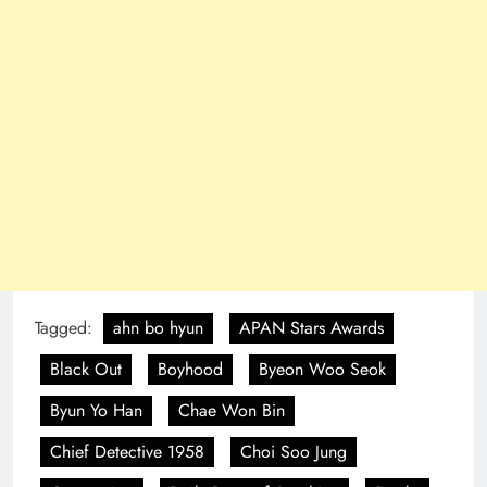
Tagged:
ahn bo hyun
APAN Stars Awards
Black Out
Boyhood
Byeon Woo Seok
Byun Yo Han
Chae Won Bin
Chief Detective 1958
Choi Soo Jung