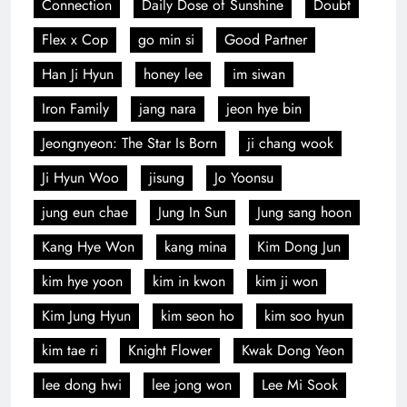
Connection
Daily Dose of Sunshine
Doubt
Flex x Cop
go min si
Good Partner
Han Ji Hyun
honey lee
im siwan
Iron Family
jang nara
jeon hye bin
Jeongnyeon: The Star Is Born
ji chang wook
Ji Hyun Woo
jisung
Jo Yoonsu
jung eun chae
Jung In Sun
Jung sang hoon
Kang Hye Won
kang mina
Kim Dong Jun
kim hye yoon
kim in kwon
kim ji won
Kim Jung Hyun
kim seon ho
kim soo hyun
kim tae ri
Knight Flower
Kwak Dong Yeon
lee dong hwi
lee jong won
Lee Mi Sook