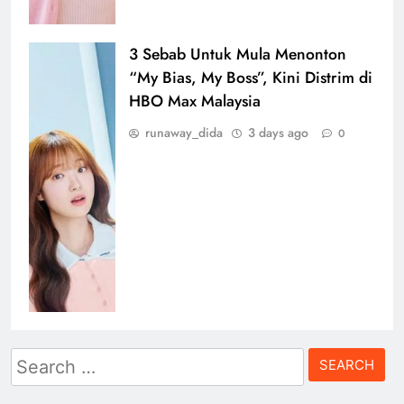
3 Sebab Untuk Mula Menonton
“My Bias, My Boss”, Kini Distrim di
HBO Max Malaysia
runaway_dida
3 days ago
0
Search
for: