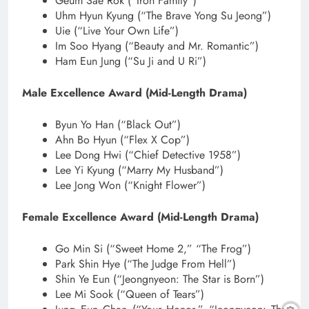
Geum Sae Rok (“Iron Family”)
Uhm Hyun Kyung (“The Brave Yong Su Jeong”)
Uie (“Live Your Own Life”)
Im Soo Hyang (“Beauty and Mr. Romantic”)
Ham Eun Jung (“Su Ji and U Ri”)
Male Excellence Award (Mid-Length Drama)
Byun Yo Han (“Black Out”)
Ahn Bo Hyun (“Flex X Cop”)
Lee Dong Hwi (“Chief Detective 1958”)
Lee Yi Kyung (“Marry My Husband”)
Lee Jong Won (“Knight Flower”)
Female Excellence Award (Mid-Length Drama)
Go Min Si (“Sweet Home 2,” “The Frog”)
Park Shin Hye (“The Judge From Hell”)
Shin Ye Eun (“Jeongnyeon: The Star is Born”)
Lee Mi Sook (“Queen of Tears”)