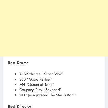
Best Drama
KBS2 “Korea–Khitan War“
SBS “Good Partner”
tvN “Queen of Tears”
Coupang Play “Boyhood”
tvN “Jeongnyeon: The Star is Born”
Best Director