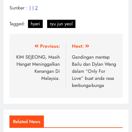
Sumber :
1
|
2
Tagged:
hyeri
ryu jun yeol
Post
Previous:
Next:
navigation
KIM SEJEONG, Masih
Gandingan mantap
Hangat Meninggalkan
Bailu dan Dylan Wang
Kenangan Di
dalam “Only For
Malaysia.
Love” buat anda rasa
berbunga-bunga
Related News