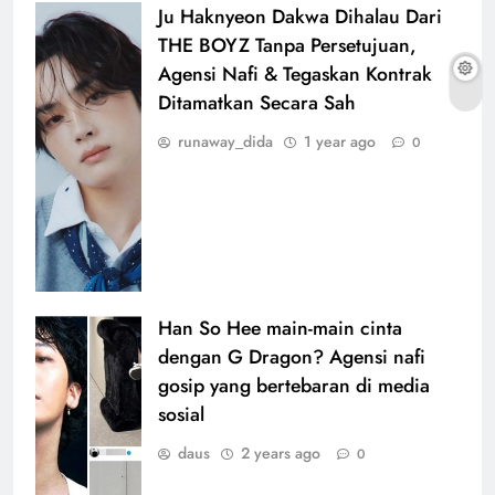
Ju Haknyeon Dakwa Dihalau Dari
THE BOYZ Tanpa Persetujuan,
Agensi Nafi & Tegaskan Kontrak
Ditamatkan Secara Sah
runaway_dida
1 year ago
0
Han So Hee main-main cinta
dengan G Dragon? Agensi nafi
gosip yang bertebaran di media
sosial
daus
2 years ago
0