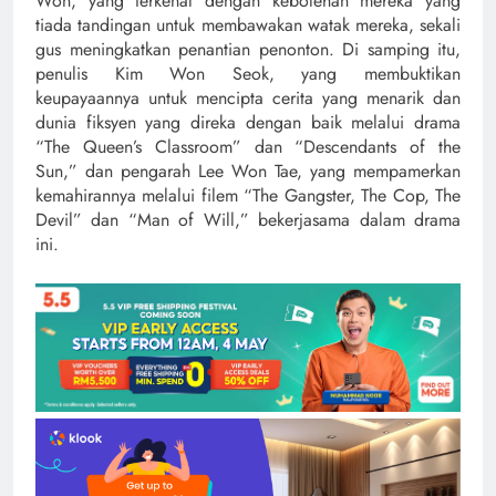
Won, yang terkenal dengan kebolehan mereka yang
tiada tandingan untuk membawakan watak mereka, sekali
gus meningkatkan penantian penonton. Di samping itu,
penulis Kim Won Seok, yang membuktikan
keupayaannya untuk mencipta cerita yang menarik dan
dunia fiksyen yang direka dengan baik melalui drama
“The Queen’s Classroom” dan “Descendants of the
Sun,” dan pengarah Lee Won Tae, yang mempamerkan
kemahirannya melalui filem “The Gangster, The Cop, The
Devil” dan “Man of Will,” bekerjasama dalam drama
ini.