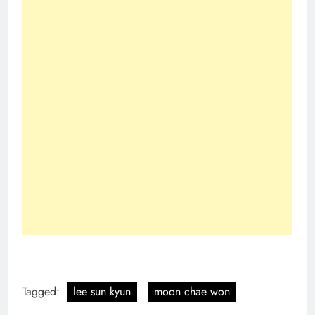
Tagged:
lee sun kyun
moon chae won