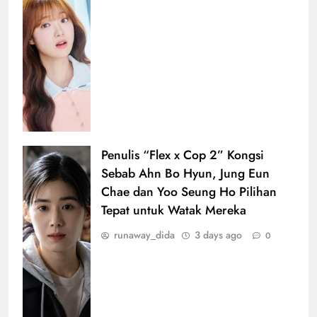
Penulis “Flex x Cop 2” Kongsi
Sebab Ahn Bo Hyun, Jung Eun
Chae dan Yoo Seung Ho Pilihan
Tepat untuk Watak Mereka
runaway_dida
3 days ago
0