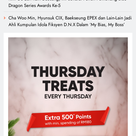
Dragon Series Awards Ke-5
Cha Woo Min, Hyunsuk CIX, Baekseung EPEX dan Lain-Lain Jadi
Ahli Kumpulan Idola Fiksyen D.N.X Dalam ‘My Bias, My Boss’