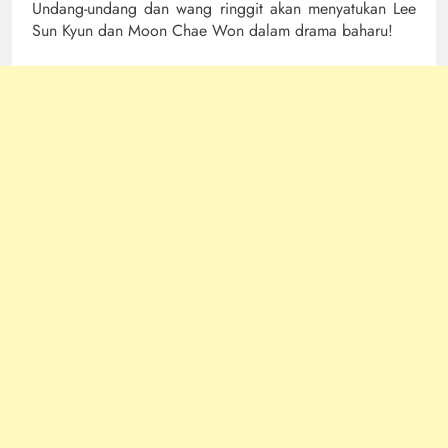
Undang-undang dan wang ringgit akan menyatukan Lee
Sun Kyun dan Moon Chae Won dalam drama baharu!