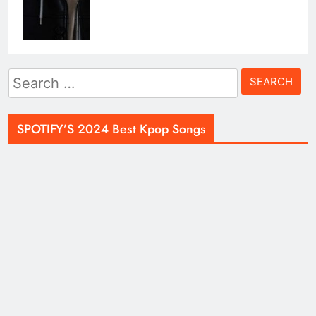
Search
for:
SPOTIFY’S 2024 Best Kpop Songs