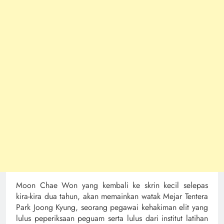
Moon Chae Won yang kembali ke skrin kecil selepas
kira-kira dua tahun, akan memainkan watak Mejar Tentera
Park Joong Kyung, seorang pegawai kehakiman elit yang
lulus peperiksaan peguam serta lulus dari institut latihan