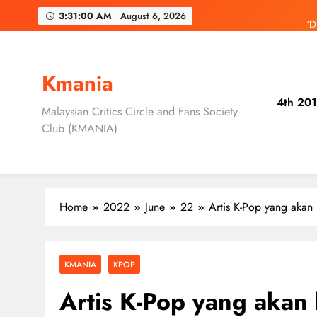
Skip
‘D
3:31:02 AM
August 6, 2026
to
content
3 Sebab Unt
Skechers Lanca
Kmania
4th 201
Duta Global Antara
Malaysian Critics Circle and Fans Society
Club (KMANIA)
‘D
3 Sebab Unt
Home
2022
June
22
Artis K-Pop yang akan
KMANIA
KPOP
Artis K-Pop yang akan