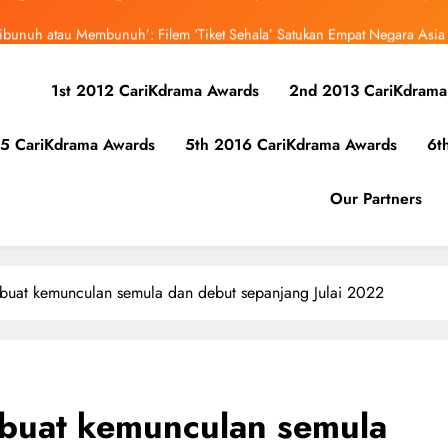
ibunuh atau Membunuh’: Filem ‘Tiket Sehala’ Satukan Empat Negara Asia
uk Mula Menonton “My Bias, My Boss”, Kini Distrim di HBO Max Malaysia
1st 2012 CariKdrama Awards
2nd 2013 CariKdrama
r Kolaborasi Eksklusif Bersama DK, SEUNGKWAN dan DINO SEVENTEEN
5 CariKdrama Awards
5th 2016 CariKdrama Awards
6t
bangsa iQIYI, Cheng Lei Bakal Buat Penampilan Istimewa di Kuala Lumpur
September Ini
ibunuh atau Membunuh’: Filem ‘Tiket Sehala’ Satukan Empat Negara Asia
Our Partners
uk Mula Menonton “My Bias, My Boss”, Kini Distrim di HBO Max Malaysia
 buat kemunculan semula dan debut sepanjang Julai 2022
 buat kemunculan semula