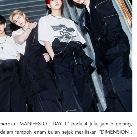
mereka “MANIFESTO : DAY 1” pada 4 Julai jam 6 petang,
 dalam tempoh enam bulan sejak meriliskan “DIMENSION :