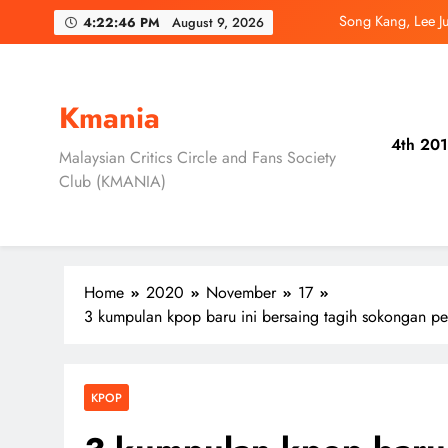
Skip
Song Kang, Lee J
4:22:48 PM
August 9, 2026
to
content
Jung Hae In dan
Ryu Jun Yeol, S
Kmania
4th 201
Daripada Saingan Ke
Malaysian Critics Circle and Fans Society
Club (KMANIA)
Song Kang, Lee J
Jung Hae In dan
Home
2020
November
17
3 kumpulan kpop baru ini bersaing tagih sokongan pe
KPOP