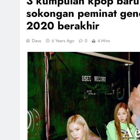
3 kumpulan kpop baru 
sokongan peminat gene
2020 berakhir
Daus
6 Years Ago
0
4 Mins