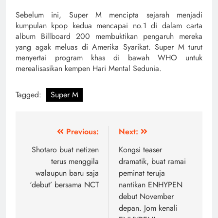
Sebelum ini, Super M mencipta sejarah menjadi
kumpulan kpop kedua mencapai no.1 di dalam carta
album Billboard 200 membuktikan pengaruh mereka
yang agak meluas di Amerika Syarikat. Super M turut
menyertai program khas di bawah WHO untuk
merealisasikan kempen Hari Mental Sedunia.
Tagged:
Super M
Post
Previous:
Next:
navigation
Shotaro buat netizen
Kongsi teaser
terus menggila
dramatik, buat ramai
walaupun baru saja
peminat teruja
‘debut’ bersama NCT
nantikan ENHYPEN
debut November
depan. Jom kenali