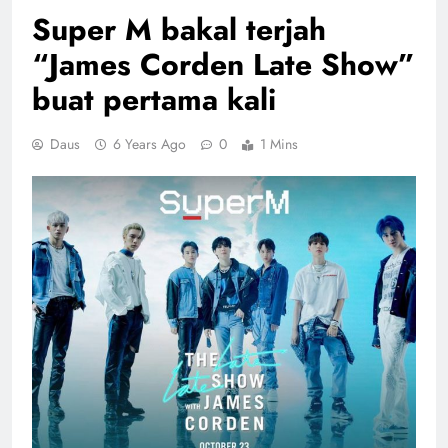
Super M bakal terjah
“James Corden Late Show”
buat pertama kali
Daus
6 Years Ago
0
1 Mins