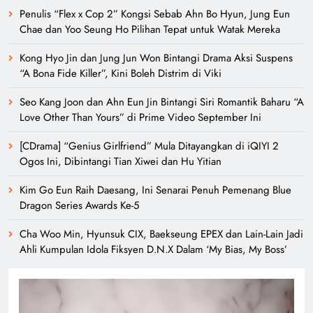
Penulis “Flex x Cop 2” Kongsi Sebab Ahn Bo Hyun, Jung Eun
Chae dan Yoo Seung Ho Pilihan Tepat untuk Watak Mereka
Kong Hyo Jin dan Jung Jun Won Bintangi Drama Aksi Suspens
“A Bona Fide Killer”, Kini Boleh Distrim di Viki
Seo Kang Joon dan Ahn Eun Jin Bintangi Siri Romantik Baharu “A
Love Other Than Yours” di Prime Video September Ini
[CDrama] “Genius Girlfriend” Mula Ditayangkan di iQIYI 2
Ogos Ini, Dibintangi Tian Xiwei dan Hu Yitian
Kim Go Eun Raih Daesang, Ini Senarai Penuh Pemenang Blue
Dragon Series Awards Ke-5
Cha Woo Min, Hyunsuk CIX, Baekseung EPEX dan Lain-Lain Jadi
Ahli Kumpulan Idola Fiksyen D.N.X Dalam ‘My Bias, My Boss’