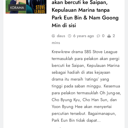
akan bercuti ke Saipan,
KDRAMA
Kepulauan Marina tanpa
Park Eun Bin & Nam Goong
Min di sisi
daus
6 years ago
0
2
mins
Krew-krew drama SBS Stove League
termasuklah para pelakon akan pergi
bercuti ke Saipan, Kepulauan Marina
sebagai hadiah di atas kejayaan
drama itu meraih ‘ratings’ yang
tinggi pada saban minggu. Kesemua
para pelakon termasuklah Oh Jung-se,
Cho Byung Kyu, Cho Han Sun, dan
Yoon Byung Hee akan menyertai
percutian tersebut. Bagaimanapun,
Park Eun Bin tidak dapat…