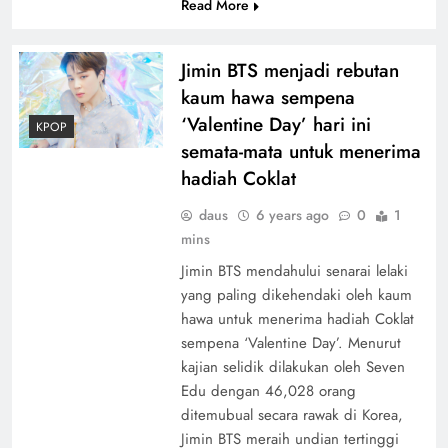
Read More
Jimin BTS menjadi rebutan
kaum hawa sempena
‘Valentine Day’ hari ini
KPOP
semata-mata untuk menerima
hadiah Coklat
daus
6 years ago
0
1
mins
Jimin BTS mendahului senarai lelaki
yang paling dikehendaki oleh kaum
hawa untuk menerima hadiah Coklat
sempena ‘Valentine Day’. Menurut
kajian selidik dilakukan oleh Seven
Edu dengan 46,028 orang
ditemubual secara rawak di Korea,
Jimin BTS meraih undian tertinggi