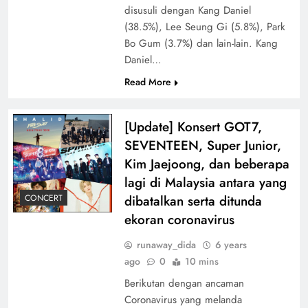
disusuli dengan Kang Daniel
(38.5%), Lee Seung Gi (5.8%), Park
Bo Gum (3.7%) dan lain-lain. Kang
Daniel…
Read More
[Update] Konsert GOT7,
SEVENTEEN, Super Junior,
Kim Jaejoong, dan beberapa
lagi di Malaysia antara yang
dibatalkan serta ditunda
CONCERT
ekoran coronavirus
runaway_dida
6 years
ago
0
10 mins
Berikutan dengan ancaman
Coronavirus yang melanda