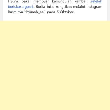
Hyuna bakal membuat kemunculan kembali
setelah
bertukar agensi
. Berita ini dikongsikan melalui Instagram
Rasminya “hyunah_aa” pada 5 Oktober.