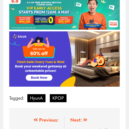
Tagged:
HyunA
KPOP
Post
Previous:
Next: