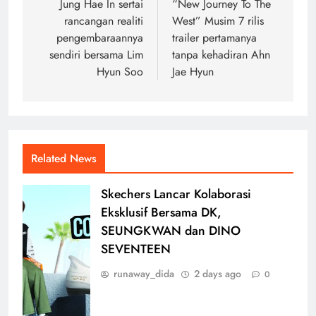
navigation
Jung Hae In sertai
“New Journey To The
rancangan realiti
West” Musim 7 rilis
pengembaraannya
trailer pertamanya
sendiri bersama Lim
tanpa kehadiran Ahn
Hyun Soo
Jae Hyun
Related News
Skechers Lancar Kolaborasi
Eksklusif Bersama DK,
SEUNGKWAN dan DINO
SEVENTEEN
runaway_dida
2 days ago
0