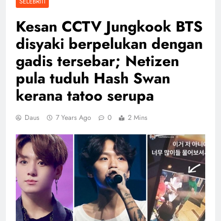
SELEBRITI
Kesan CCTV Jungkook BTS
disyaki berpelukan dengan
gadis tersebar; Netizen
pula tuduh Hash Swan
kerana tatoo serupa
Daus
7 Years Ago
0
2 Mins