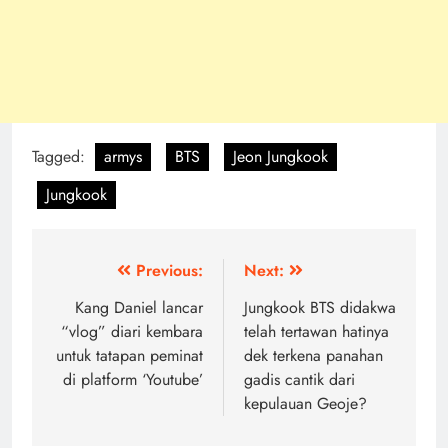
Tagged:
armys
BTS
Jeon Jungkook
Jungkook
Post
Previous:
Next:
navigation
Kang Daniel lancar
Jungkook BTS didakwa
“vlog” diari kembara
telah tertawan hatinya
untuk tatapan peminat
dek terkena panahan
di platform ‘Youtube’
gadis cantik dari
kepulauan Geoje?