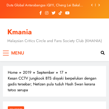
Skip
September Ini
‘Dibunuh atau Membunuh’: Filem ‘Tiket Sehala’
to
Satukan Empat Negara Asia
content
3 Sebab Untuk Mula Menonton “My Bias, My Boss”,
Kini Distrim di HBO Max Malaysia
Skechers Lancar Kolaborasi Eksklusif Bersama DK,
SEUNGKWAN dan DINO SEVENTEEN
Kmania
Duta Global Antarabangsa iQIYI, Cheng Lei Bakal
Buat Penampilan Istimewa di Kuala Lumpur
Malaysian Critics Circle and Fans Society Club (KMANIA)
September Ini
‘Dibunuh atau Membunuh’: Filem ‘Tiket Sehala’
Satukan Empat Negara Asia
MENU
3 Sebab Untuk Mula Menonton “My Bias, My Boss”,
Kini Distrim di HBO Max Malaysia
Home
2019
September
17
Kesan CCTV Jungkook BTS disyaki berpelukan dengan
gadis tersebar; Netizen pula tuduh Hash Swan kerana
tatoo serupa