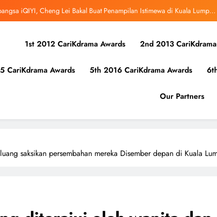
bangsa iQIYI, Cheng Lei Bakal Buat Penampilan Istimewa di Kuala Lumpur
September Ini
ibunuh atau Membunuh’: Filem ‘Tiket Sehala’ Satukan Empat Negara Asia
1st 2012 CariKdrama Awards
2nd 2013 CariKdrama
 Ha Young Terjerat Dalam Cinta, Pembohongan dan Buruan Ketua Sindiket
Jenayah di “Our Sticky Love”
5 CariKdrama Awards
5th 2016 CariKdrama Awards
6t
r Kolaborasi Eksklusif Bersama DK, SEUNGKWAN dan DINO SEVENTEEN
bangsa iQIYI, Cheng Lei Bakal Buat Penampilan Istimewa di Kuala Lumpur
Our Partners
September Ini
ibunuh atau Membunuh’: Filem ‘Tiket Sehala’ Satukan Empat Negara Asia
eluang saksikan persembahan mereka Disember depan di Kuala Lum