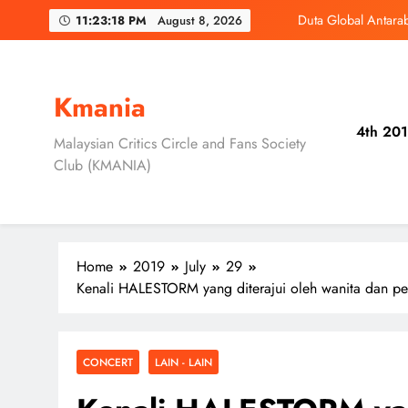
Skip
Duta Global Antara
11:23:20 PM
August 8, 2026
to
content
‘D
Jung Hae In dan
Kmania
4th 201
Skechers Lanca
Malaysian Critics Circle and Fans Society
Club (KMANIA)
Duta Global Antara
‘D
Home
2019
July
29
Kenali HALESTORM yang diterajui oleh wanita dan p
CONCERT
LAIN - LAIN