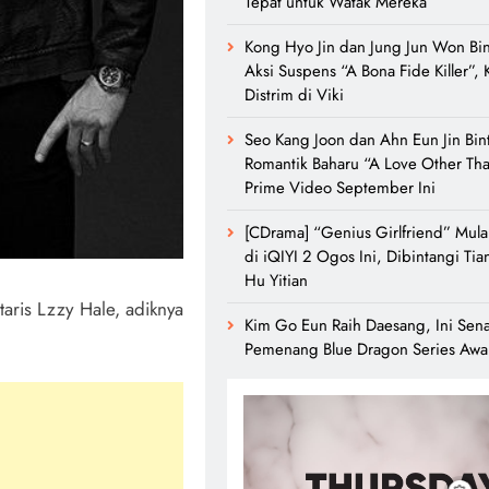
Tepat untuk Watak Mereka
Kong Hyo Jin dan Jung Jun Won Bi
Aksi Suspens “A Bona Fide Killer”, 
Distrim di Viki
Seo Kang Joon dan Ahn Eun Jin Bint
Romantik Baharu “A Love Other Tha
Prime Video September Ini
[CDrama] “Genius Girlfriend” Mula
di iQIYI 2 Ogos Ini, Dibintangi Tia
Hu Yitian
aris Lzzy Hale, adiknya
Kim Go Eun Raih Daesang, Ini Sen
Pemenang Blue Dragon Series Awa