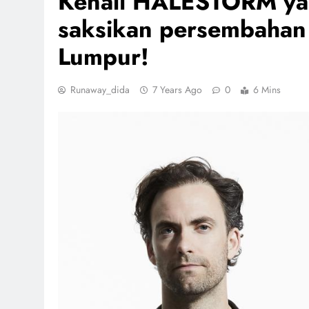
Kenali HALESTORM yang
saksikan persembahan
Lumpur!
Runaway_dida
7 Years Ago
0
6 Mins