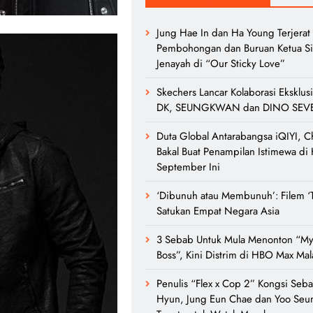
Jung Hae In dan Ha Young Terjerat
Pembohongan dan Buruan Ketua Si
Jenayah di “Our Sticky Love”
Skechers Lancar Kolaborasi Eksklus
DK, SEUNGKWAN dan DINO SEV
Duta Global Antarabangsa iQIYI, C
Bakal Buat Penampilan Istimewa di
September Ini
‘Dibunuh atau Membunuh’: Filem ‘T
Satukan Empat Negara Asia
3 Sebab Untuk Mula Menonton “My
Boss”, Kini Distrim di HBO Max Mal
Penulis “Flex x Cop 2” Kongsi Seb
Hyun, Jung Eun Chae dan Yoo Seun