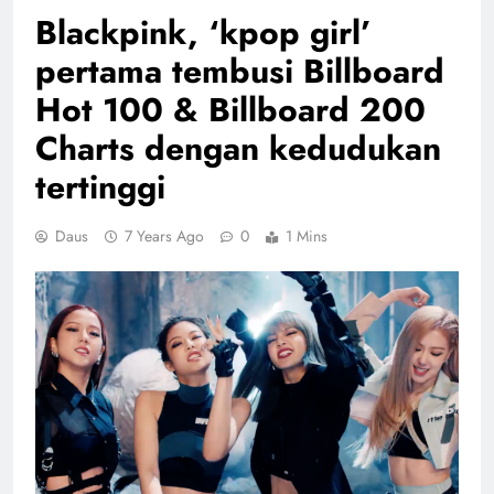
Blackpink, ‘kpop girl’
pertama tembusi Billboard
Hot 100 & Billboard 200
Charts dengan kedudukan
tertinggi
Daus
7 Years Ago
0
1 Mins