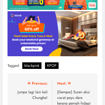
Tagged:
blackpink
KPOP
Post
Previous:
Next:
navigation
Jumpa lagi lain kali
[Gempar] Suran akui
Chungha!
cacat payu dara
kerana pernah hidapi