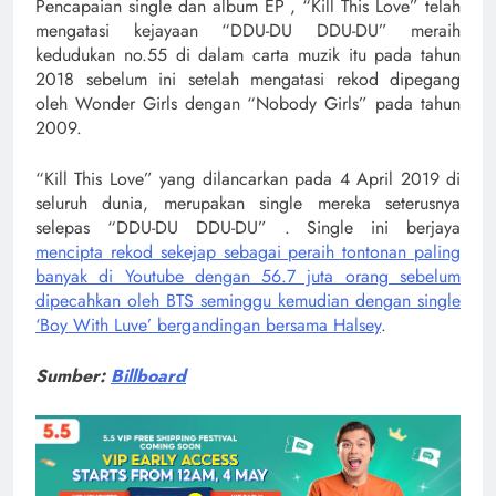
Pencapaian single dan album EP , “Kill This Love” telah
mengatasi kejayaan “DDU-DU DDU-DU” meraih
kedudukan no.55 di dalam carta muzik itu pada tahun
2018 sebelum ini setelah mengatasi rekod dipegang
oleh Wonder Girls dengan “Nobody Girls” pada tahun
2009.
“Kill This Love” yang dilancarkan pada 4 April 2019 di
seluruh dunia, merupakan single mereka seterusnya
selepas “DDU-DU DDU-DU” . Single ini berjaya
mencipta rekod sekejap sebagai peraih tontonan paling
banyak di Youtube dengan 56.7 juta orang sebelum
dipecahkan oleh BTS seminggu kemudian dengan single
‘Boy With Luve’ bergandingan bersama Halsey
.
Sumber:
Billboard