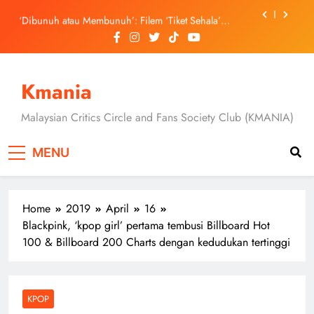
Skip
September Ini
‘Dibunuh atau Membunuh’: Filem ‘Tiket Sehala’
to
Satukan Empat Negara Asia
content
3 Sebab Untuk Mula Menonton “My Bias, My Boss”,
Kini Distrim di HBO Max Malaysia
Skechers Lancar Kolaborasi Eksklusif Bersama DK,
SEUNGKWAN dan DINO SEVENTEEN
Kmania
Duta Global Antarabangsa iQIYI, Cheng Lei Bakal
Buat Penampilan Istimewa di Kuala Lumpur
Malaysian Critics Circle and Fans Society Club (KMANIA)
September Ini
‘Dibunuh atau Membunuh’: Filem ‘Tiket Sehala’
Satukan Empat Negara Asia
MENU
3 Sebab Untuk Mula Menonton “My Bias, My Boss”,
Kini Distrim di HBO Max Malaysia
Home
2019
April
16
Blackpink, ‘kpop girl’ pertama tembusi Billboard Hot
100 & Billboard 200 Charts dengan kedudukan tertinggi
KPOP