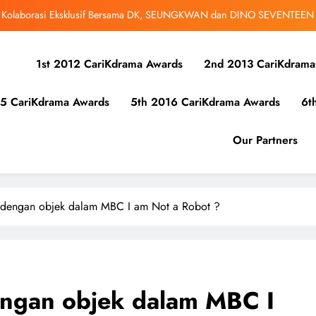
bangsa iQIYI, Cheng Lei Bakal Buat Penampilan Istimewa di Kuala Lumpur
September Ini
ibunuh atau Membunuh’: Filem ‘Tiket Sehala’ Satukan Empat Negara Asia
1st 2012 CariKdrama Awards
2nd 2013 CariKdrama
 Ha Young Terjerat Dalam Cinta, Pembohongan dan Buruan Ketua Sindiket
Jenayah di “Our Sticky Love”
5 CariKdrama Awards
5th 2016 CariKdrama Awards
6t
r Kolaborasi Eksklusif Bersama DK, SEUNGKWAN dan DINO SEVENTEEN
bangsa iQIYI, Cheng Lei Bakal Buat Penampilan Istimewa di Kuala Lumpur
Our Partners
September Ini
ibunuh atau Membunuh’: Filem ‘Tiket Sehala’ Satukan Empat Negara Asia
a dengan objek dalam MBC I am Not a Robot ?
engan objek dalam MBC I