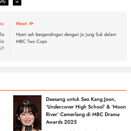
tty
w
s:
Next:
is
Hyeri sah bergandingan dengan Jo Jung Suk dalam
in
MBC Two Cops
i?
Daesang untuk Seo Kang Joon,
‘Undercover High School’ & ‘Moon
River’ Cemerlang di MBC Drama
0
Awards 2025