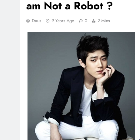
am Not a Robot ?
Daus
9 Years Ago
0
2 Mins