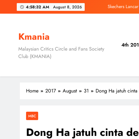
Skip
Duta Global Antara
4:58:33 AM
August 8, 2026
to
content
‘D
Jung Hae In dan
Kmania
4th 201
Skechers Lanca
Malaysian Critics Circle and Fans Society
Club (KMANIA)
Duta Global Antara
‘D
Home
2017
August
31
Dong Ha jatuh cint
MBC
Dong Ha jatuh cinta d