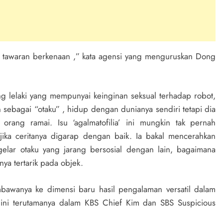
tawaran berkenaan ,” kata agensi yang menguruskan Dong
g lelaki yang mempunyai keinginan seksual terhadap robot,
an sebagai “otaku” , hidup dengan dunianya sendiri tetapi dia
rang ramai. Isu ‘agalmatofilia’ ini mungkin tak pernah
jika ceritanya digarap dengan baik. Ia bakal mencerahkan
gelar otaku yang jarang bersosial dengan lain, bagaimana
ya tertarik pada objek.
awanya ke dimensi baru hasil pengalaman versatil dalam
ni terutamanya dalam KBS Chief Kim dan SBS Suspicious