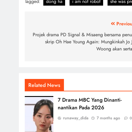
Tagged:
dong ha
i am not robot
she was pre
Post
Previou
navigation
Projek drama PD Signal & Misaeng bersama penul
skrip Oh Hae Young Again: Mungkinkah Jo J
Woong akan serta
Related News
7 Drama MBC Yang Dinanti-
nantikan Pada 2026
runaway_dida
7 months ago