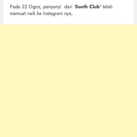
Pada 22 Ogos, penyanyi dari ‘
South Club’
telah
memuat naik ke Instagram nya,