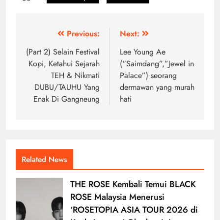
Post
Previous:
Next:
navigation
(Part 2) Selain Festival
Lee Young Ae
Kopi, Ketahui Sejarah
(“Saimdang”,”Jewel in
TEH & Nikmati
Palace”) seorang
DUBU/TAUHU Yang
dermawan yang murah
Enak Di Gangneung
hati
Related News
THE ROSE Kembali Temui BLACK
ROSE Malaysia Menerusi
‘ROSETOPIA ASIA TOUR 2026 di