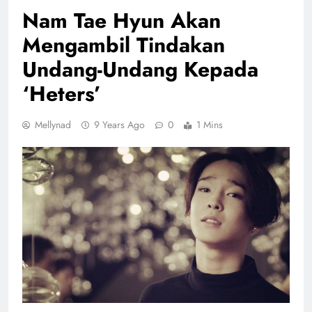
Nam Tae Hyun Akan
Mengambil Tindakan
Undang-Undang Kepada
‘Heters’
Mellynad
9 Years Ago
0
1 Mins