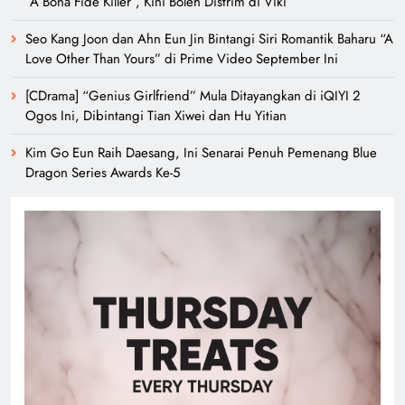
“A Bona Fide Killer”, Kini Boleh Distrim di Viki
Seo Kang Joon dan Ahn Eun Jin Bintangi Siri Romantik Baharu “A
Love Other Than Yours” di Prime Video September Ini
[CDrama] “Genius Girlfriend” Mula Ditayangkan di iQIYI 2
Ogos Ini, Dibintangi Tian Xiwei dan Hu Yitian
Kim Go Eun Raih Daesang, Ini Senarai Penuh Pemenang Blue
Dragon Series Awards Ke-5