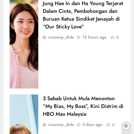
Jung Hae In dan Ha Young Terjerat
Dalam Cinta, Pembohongan dan
Buruan Ketua Sindiket Jenayah di
“Our Sticky Love”
runaway_dida
15 hours ago
0
3 Sebab Untuk Mula Menonton
“My Bias, My Boss”, Kini Distrim di
HBO Max Malaysia
runaway_dida
3 days ago
0