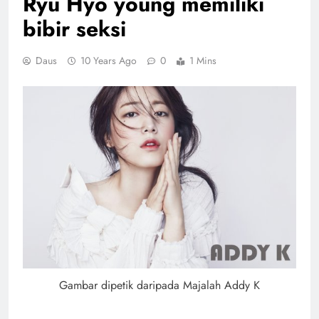
Ryu Hyo young memiliki
bibir seksi
Daus
10 Years Ago
0
1 Mins
Gambar dipetik daripada Majalah Addy K