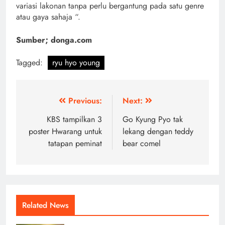
variasi lakonan tanpa perlu bergantung pada satu genre
atau gaya sahaja
“.
Sumber; donga.com
Tagged:
ryu hyo young
Post
Previous:
Next:
navigation
KBS tampilkan 3
Go Kyung Pyo tak
poster Hwarang untuk
lekang dengan teddy
tatapan peminat
bear comel
Related News