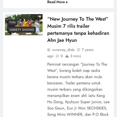
Read More
“New Journey To The West”
TVN
Musim 7 rilis trailer
VARIETY SHOWS
pertamanya tanpa kehadiran
Ahn Jae Hyun
runaway_dida
7 years
ago
0
3 mins
Peminat rancangan “Journey To The
West”, korang boleh siap sedia
kerana musim terbaru akan mula
bersiaran. Trailer pertama untuk
musim terbaru yang dikongsikan
menampilkan enam ahli iaitu Kang
Ho Dong, Kyuhyun Super Junior, Lee
Soo Geun, Eun Ji Won SECHSKIES,
Song Mino WINNER, dan P.O Block