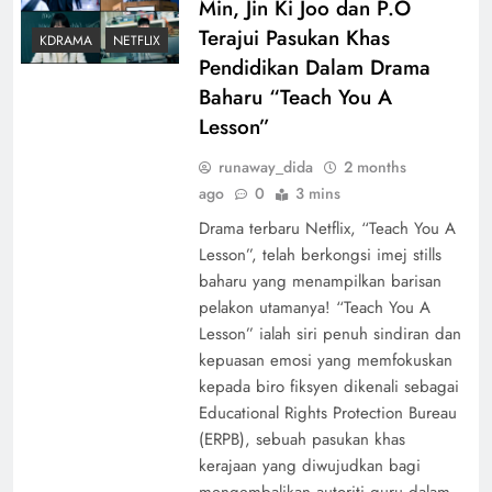
Min, Jin Ki Joo dan P.O
Terajui Pasukan Khas
KDRAMA
NETFLIX
Pendidikan Dalam Drama
Baharu “Teach You A
Lesson”
runaway_dida
2 months
ago
0
3 mins
Drama terbaru Netflix, “Teach You A
Lesson”, telah berkongsi imej stills
baharu yang menampilkan barisan
pelakon utamanya! “Teach You A
Lesson” ialah siri penuh sindiran dan
kepuasan emosi yang memfokuskan
kepada biro fiksyen dikenali sebagai
Educational Rights Protection Bureau
(ERPB), sebuah pasukan khas
kerajaan yang diwujudkan bagi
mengembalikan autoriti guru dalam