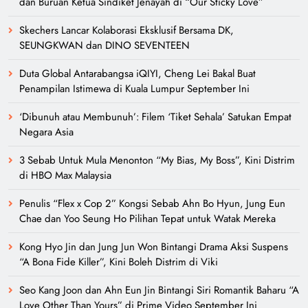
dan Buruan Ketua Sindiket Jenayah di “Our Sticky Love”
Skechers Lancar Kolaborasi Eksklusif Bersama DK,
SEUNGKWAN dan DINO SEVENTEEN
Duta Global Antarabangsa iQIYI, Cheng Lei Bakal Buat
Penampilan Istimewa di Kuala Lumpur September Ini
‘Dibunuh atau Membunuh’: Filem ‘Tiket Sehala’ Satukan Empat
Negara Asia
3 Sebab Untuk Mula Menonton “My Bias, My Boss”, Kini Distrim
di HBO Max Malaysia
Penulis “Flex x Cop 2” Kongsi Sebab Ahn Bo Hyun, Jung Eun
Chae dan Yoo Seung Ho Pilihan Tepat untuk Watak Mereka
Kong Hyo Jin dan Jung Jun Won Bintangi Drama Aksi Suspens
“A Bona Fide Killer”, Kini Boleh Distrim di Viki
Seo Kang Joon dan Ahn Eun Jin Bintangi Siri Romantik Baharu “A
Love Other Than Yours” di Prime Video September Ini