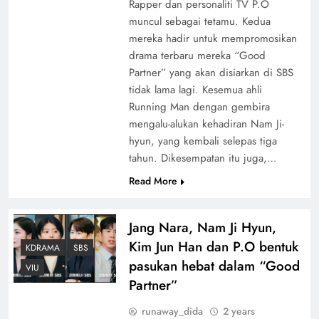
Rapper dan personaliti TV P.O
muncul sebagai tetamu. Kedua
mereka hadir untuk mempromosikan
drama terbaru mereka “Good
Partner” yang akan disiarkan di SBS
tidak lama lagi. Kesemua ahli
Running Man dengan gembira
mengalu-alukan kehadiran Nam Ji-
hyun, yang kembali selepas tiga
tahun. Dikesempatan itu juga,…
Read More
Jang Nara, Nam Ji Hyun,
Kim Jun Han dan P.O bentuk
KDRAMA
SBS
pasukan hebat dalam “Good
VIU
Partner”
runaway_dida
2 years