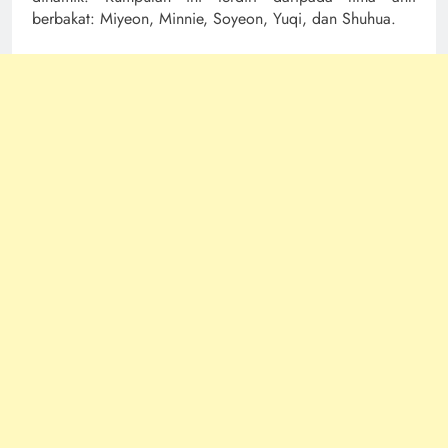
berbakat: Miyeon, Minnie, Soyeon, Yuqi, dan Shuhua.