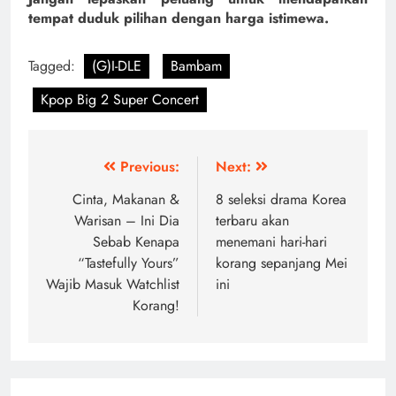
tempat duduk pilihan dengan harga istimewa.
Tagged:
(G)I-DLE
Bambam
Kpop Big 2 Super Concert
Post
Previous:
Next:
navigation
Cinta, Makanan &
8 seleksi drama Korea
Warisan – Ini Dia
terbaru akan
Sebab Kenapa
menemani hari-hari
“Tastefully Yours”
korang sepanjang Mei
Wajib Masuk Watchlist
ini
Korang!