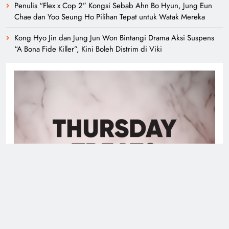
Duta Global Antarabangsa iQIYI, Cheng Lei Bakal Buat
Penampilan Istimewa di Kuala Lumpur September Ini
‘Dibunuh atau Membunuh’: Filem ‘Tiket Sehala’ Satukan Empat
Negara Asia
3 Sebab Untuk Mula Menonton “My Bias, My Boss”, Kini Distrim
di HBO Max Malaysia
Penulis “Flex x Cop 2” Kongsi Sebab Ahn Bo Hyun, Jung Eun
Chae dan Yoo Seung Ho Pilihan Tepat untuk Watak Mereka
Kong Hyo Jin dan Jung Jun Won Bintangi Drama Aksi Suspens
“A Bona Fide Killer”, Kini Boleh Distrim di Viki