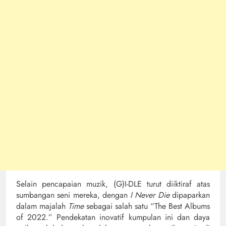
Selain pencapaian muzik, (G)I-DLE turut diiktiraf atas
sumbangan seni mereka, dengan
I Never Die
dipaparkan
dalam majalah
Time
sebagai salah satu “The Best Albums
of 2022.” Pendekatan inovatif kumpulan ini dan daya