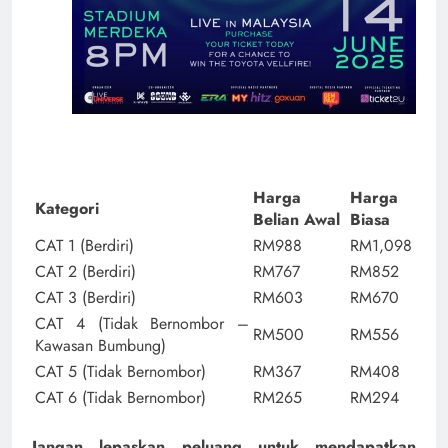
Harga
Harga
Kategori
Belian Awal
Biasa
CAT 1 (Berdiri)
RM988
RM1,098
CAT 2 (Berdiri)
RM767
RM852
CAT 3 (Berdiri)
RM603
RM670
CAT 4 (Tidak Bernombor –
RM500
RM556
Kawasan Bumbung)
CAT 5 (Tidak Bernombor)
RM367
RM408
CAT 6 (Tidak Bernombor)
RM265
RM294
Jangan lepaskan peluang untuk mendapatkan