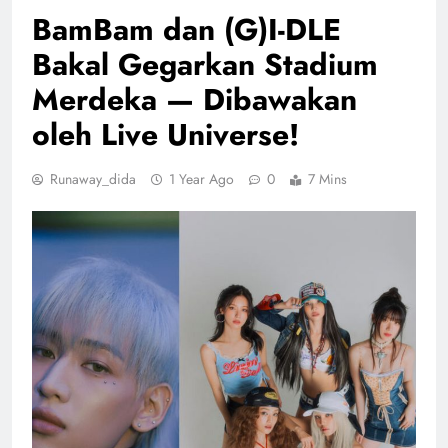
BamBam dan (G)I-DLE
Bakal Gegarkan Stadium
Merdeka — Dibawakan
oleh Live Universe!
Runaway_dida
1 Year Ago
0
7 Mins