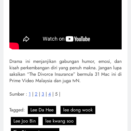
Drama ini menjanjikan gabungan humor, emosi, dan
kisah perkembangan diri yang penuh makna. Jangan lupa
saksikan “The Divorce Insurance” bermula 31 Mac ini di
Prime Video Malaysia dan juga tvN.
Sumber :
1
|
2
|
3
|
4
| 5 |
Tagged:
Lee Da Hee
lee dong wook
Lee Joo Bin
lee kwang soo