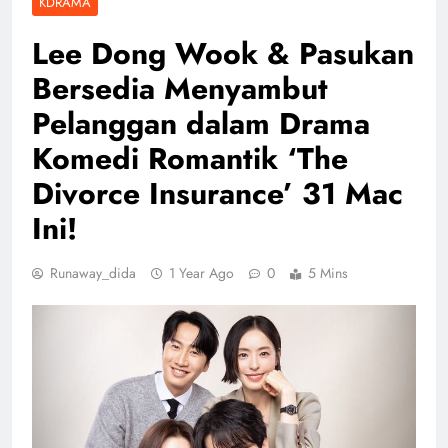
KDRAMA
Lee Dong Wook & Pasukan
Bersedia Menyambut
Pelanggan dalam Drama
Komedi Romantik ‘The
Divorce Insurance’ 31 Mac
Ini!
Runaway_dida
1 Year Ago
0
5 Mins