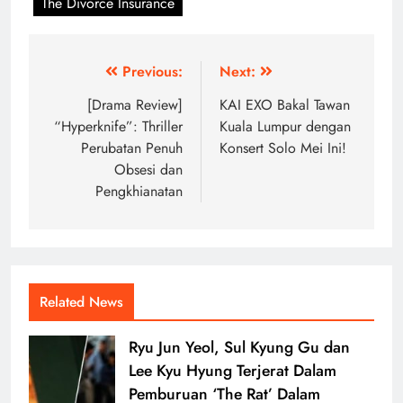
The Divorce Insurance
Post
Previous:
Next:
navigation
[Drama Review]
KAI EXO Bakal Tawan
“Hyperknife”: Thriller
Kuala Lumpur dengan
Perubatan Penuh
Konsert Solo Mei Ini!
Obsesi dan
Pengkhianatan
Related News
Ryu Jun Yeol, Sul Kyung Gu dan
Lee Kyu Hyung Terjerat Dalam
Pemburuan ‘The Rat’ Dalam