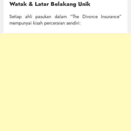
Watak & Latar Belakang Unik
Setiap ahli pasukan dalam “The Divorce Insurance”
mempunyai kisah perceraian sendiri: