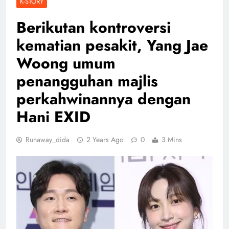
K-STORY
Berikutan kontroversi
kematian pesakit, Yang Jae
Woong umum
penangguhan majlis
perkahwinannya dengan
Hani EXID
Runaway_dida
2 Years Ago
0
3 Mins