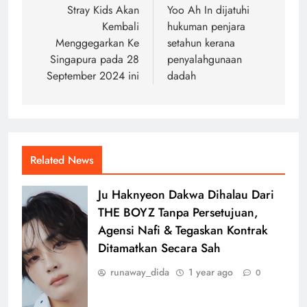
navigation
Stray Kids Akan
Yoo Ah In dijatuhi
Kembali
hukuman penjara
Menggegarkan Ke
setahun kerana
Singapura pada 28
penyalahgunaan
September 2024 ini
dadah
Related News
Ju Haknyeon Dakwa Dihalau Dari
THE BOYZ Tanpa Persetujuan,
Agensi Nafi & Tegaskan Kontrak
Ditamatkan Secara Sah
runaway_dida
1 year ago
0