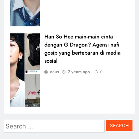
Han So Hee main-main cinta
dengan G Dragon? Agensi nafi
gosip yang bertebaran di media
sosial
daus
2 years ago
0
Search
for: