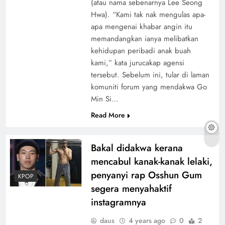
(atau nama sebenarnya Lee Seong
Hwa). “Kami tak nak mengulas apa-
apa mengenai khabar angin itu
memandangkan ianya melibatkan
kehidupan peribadi anak buah
kami,” kata jurucakap agensi
tersebut. Sebelum ini, tular di laman
komuniti forum yang mendakwa Go
Min Si…
Read More
Bakal didakwa kerana
mencabul kanak-kanak lelaki,
penyanyi rap Osshun Gum
KPOP
segera menyahaktif
instagramnya
daus
4 years ago
0
2