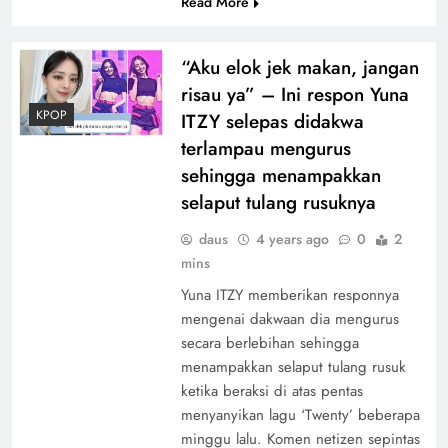
Read More
“Aku elok jek makan, jangan
risau ya” – Ini respon Yuna
KPOP
ITZY selepas didakwa
terlampau mengurus
sehingga menampakkan
selaput tulang rusuknya
daus
4 years ago
0
2
mins
Yuna ITZY memberikan responnya
mengenai dakwaan dia mengurus
secara berlebihan sehingga
menampakkan selaput tulang rusuk
ketika beraksi di atas pentas
menyanyikan lagu ‘Twenty’ beberapa
minggu lalu. Komen netizen sepintas