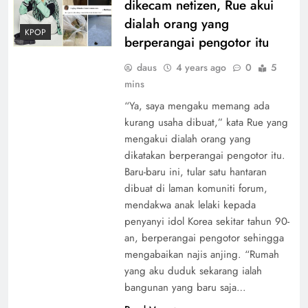
dikecam netizen, Rue akui
dialah orang yang
KPOP
berperangai pengotor itu
daus
4 years ago
0
5
mins
“Ya, saya mengaku memang ada
kurang usaha dibuat,” kata Rue yang
mengakui dialah orang yang
dikatakan berperangai pengotor itu.
Baru-baru ini, tular satu hantaran
dibuat di laman komuniti forum,
mendakwa anak lelaki kepada
penyanyi idol Korea sekitar tahun 90-
an, berperangai pengotor sehingga
mengabaikan najis anjing. “Rumah
yang aku duduk sekarang ialah
bangunan yang baru saja…