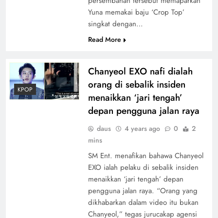
persembahan tersebut memaparkan
Yuna memakai baju ‘Crop Top’
singkat dengan…
Read More
Chanyeol EXO nafi dialah
orang di sebalik insiden
KPOP
menaikkan ‘jari tengah’
depan pengguna jalan raya
daus
4 years ago
0
2
mins
SM Ent. menafikan bahawa Chanyeol
EXO ialah pelaku di sebalik insiden
menaikkan ‘jari tengah’ depan
pengguna jalan raya. “Orang yang
dikhabarkan dalam video itu bukan
Chanyeol,” tegas jurucakap agensi