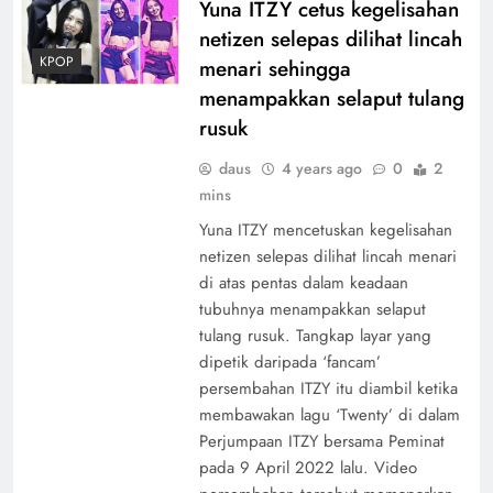
Yuna ITZY cetus kegelisahan
netizen selepas dilihat lincah
KPOP
menari sehingga
menampakkan selaput tulang
rusuk
daus
4 years ago
0
2
mins
Yuna ITZY mencetuskan kegelisahan
netizen selepas dilihat lincah menari
di atas pentas dalam keadaan
tubuhnya menampakkan selaput
tulang rusuk. Tangkap layar yang
dipetik daripada ‘fancam’
persembahan ITZY itu diambil ketika
membawakan lagu ‘Twenty’ di dalam
Perjumpaan ITZY bersama Peminat
pada 9 April 2022 lalu. Video