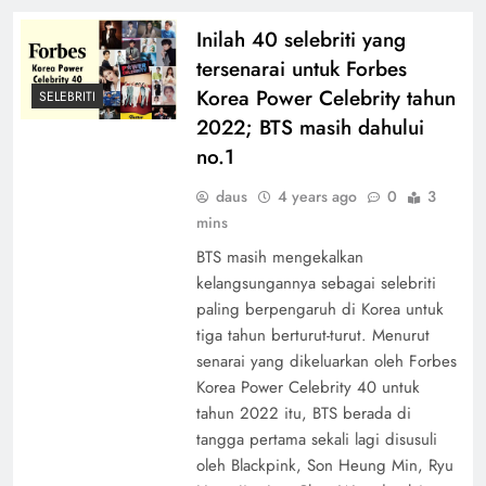
Inilah 40 selebriti yang
tersenarai untuk Forbes
Korea Power Celebrity tahun
SELEBRITI
2022; BTS masih dahului
no.1
daus
4 years ago
0
3
mins
BTS masih mengekalkan
kelangsungannya sebagai selebriti
paling berpengaruh di Korea untuk
tiga tahun berturut-turut. Menurut
senarai yang dikeluarkan oleh Forbes
Korea Power Celebrity 40 untuk
tahun 2022 itu, BTS berada di
tangga pertama sekali lagi disusuli
oleh Blackpink, Son Heung Min, Ryu