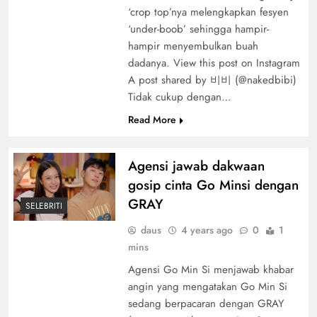
‘crop top’nya melengkapkan fesyen
‘under-boob’ sehingga hampir-
hampir menyembulkan buah
dadanya. View this post on Instagram
A post shared by 비비 (@nakedbibi)
Tidak cukup dengan…
Read More
Agensi jawab dakwaan
gosip cinta Go Minsi dengan
GRAY
SELEBRITI
daus
4 years ago
0
1
mins
Agensi Go Min Si menjawab khabar
angin yang mengatakan Go Min Si
sedang berpacaran dengan GRAY