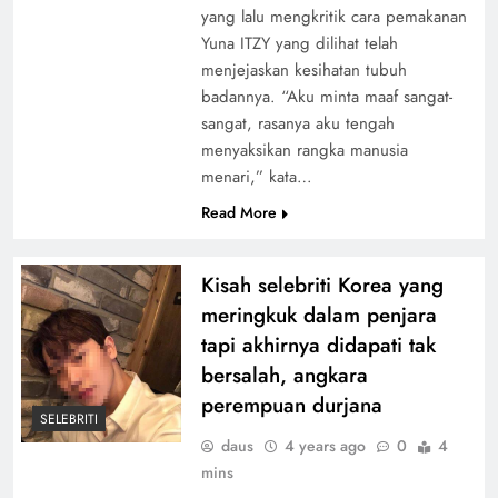
yang lalu mengkritik cara pemakanan
Yuna ITZY yang dilihat telah
menjejaskan kesihatan tubuh
badannya. “Aku minta maaf sangat-
sangat, rasanya aku tengah
menyaksikan rangka manusia
menari,” kata…
Read More
Kisah selebriti Korea yang
meringkuk dalam penjara
tapi akhirnya didapati tak
bersalah, angkara
perempuan durjana
SELEBRITI
daus
4 years ago
0
4
mins