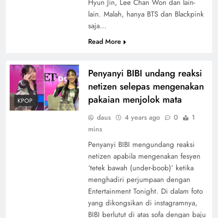
Hyun Jin, Lee Chan Won dan lain-
lain. Malah, hanya BTS dan Blackpink
saja…
Read More
Penyanyi BIBI undang reaksi
netizen selepas mengenakan
pakaian menjolok mata
KPOP
daus
4 years ago
0
1
mins
Penyanyi BIBI mengundang reaksi
netizen apabila mengenakan fesyen
‘tetek bawah (under-boob)’ ketika
menghadiri perjumpaan dengan
Entertainment Tonight. Di dalam foto
yang dikongsikan di instagramnya,
BIBI berlutut di atas sofa dengan baju