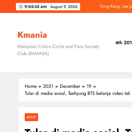
Skip
Song Kang, Lee J
9:05:36 AM
August 9, 2026
to
content
Jung Hae In dan
Ryu Jun Yeol, S
Kmania
4th 201
Daripada Saingan Ke
Malaysian Critics Circle and Fans Society
Club (KMANIA)
Song Kang, Lee J
Jung Hae In dan
Home
2021
December
19
Tular di media sosial, Taehyung BTS belanja video ta
KPOP