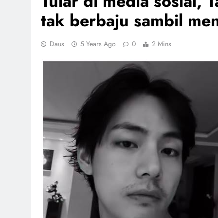
Tular di media sosial,
tak berbaju sambil me
Daus
5 Years Ago
0
2 Mins