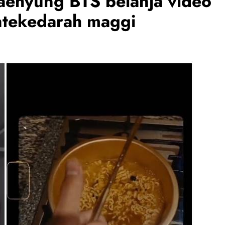
 Taehyung BTS belanja video
ntekedarah maggi