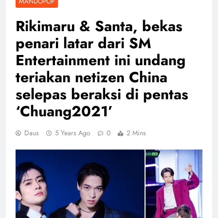
MANDOPOP
Rikimaru & Santa, bekas
penari latar dari SM
Entertainment ini undang
teriakan netizen China
selepas beraksi di pentas
‘Chuang2021’
Daus
5 Years Ago
0
2 Mins