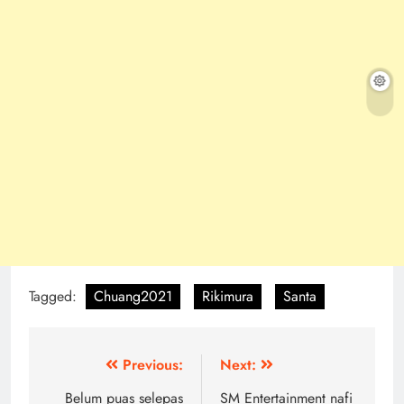
Tagged:
Chuang2021
Rikimura
Santa
Post
Previous:
Next:
navigation
Belum puas selepas
SM Entertainment nafi