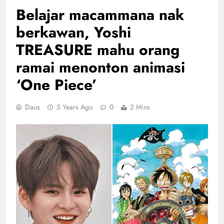
Belajar macammana nak
berkawan, Yoshi
TREASURE mahu orang
ramai menonton animasi
‘One Piece’
Daus
5 Years Ago
0
2 Mins