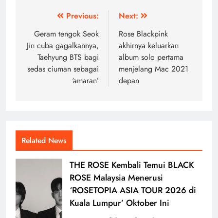
Post
Previous:
Next:
navigation
Geram tengok Seok
Rose Blackpink
Jin cuba gagalkannya,
akhirnya keluarkan
Taehyung BTS bagi
album solo pertama
sedas ciuman sebagai
menjelang Mac 2021
‘amaran’
depan
Related News
THE ROSE Kembali Temui BLACK
ROSE Malaysia Menerusi
‘ROSETOPIA ASIA TOUR 2026 di
Kuala Lumpur’ Oktober Ini