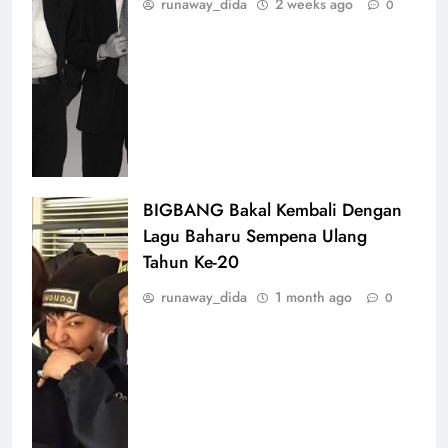
runaway_dida
2 weeks ago
0
BIGBANG Bakal Kembali Dengan
Lagu Baharu Sempena Ulang
Tahun Ke-20
runaway_dida
1 month ago
0